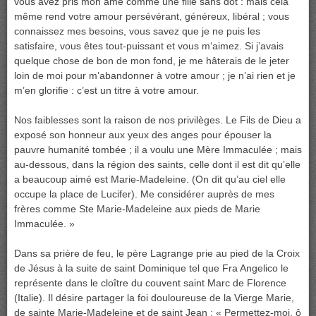
vous avez pris mon âme comme une fille sans dot : mais cela
même rend votre amour persévérant, généreux, libéral ; vous
connaissez mes besoins, vous savez que je ne puis les
satisfaire, vous êtes tout-puissant et vous m‘aimez. Si j’avais
quelque chose de bon de mon fond, je me hâterais de le jeter
loin de moi pour m’abandonner à votre amour ; je n’ai rien et je
m’en glorifie : c’est un titre à votre amour.
Nos faiblesses sont la raison de nos privilèges. Le Fils de Dieu a
exposé son honneur aux yeux des anges pour épouser la
pauvre humanité tombée ; il a voulu une Mère Immaculée ; mais
au-dessous, dans la région des saints, celle dont il est dit qu’elle
a beaucoup aimé est Marie-Madeleine. (On dit qu’au ciel elle
occupe la place de Lucifer). Me considérer auprès de mes
frères comme Ste Marie-Madeleine aux pieds de Marie
Immaculée. »
Dans sa prière de feu, le père Lagrange prie au pied de la Croix
de Jésus à la suite de saint Dominique tel que Fra Angelico le
représente dans le cloître du couvent saint Marc de Florence
(Italie). Il désire partager la foi douloureuse de la Vierge Marie,
de sainte Marie-Madeleine et de saint Jean : « Permettez-moi, ô