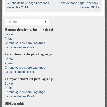
Post navigation
«
Écho de notre page Facebook :
Écho de notre page Facebook :
décembre 2018
janvier 2019
»
English
Homme de science, homme de foi
Sa vie
Prière
Chronologie du père Lagrange
La cause de béatification
La spiritualité du père Lagrange
Sa vie
Prière
Chronologie du père Lagrange
La cause de béatification
Le rayonnement du père lagrange
Sa vie
Prière
Chronologie du père Lagrange
La cause de béatification
Bibliographie