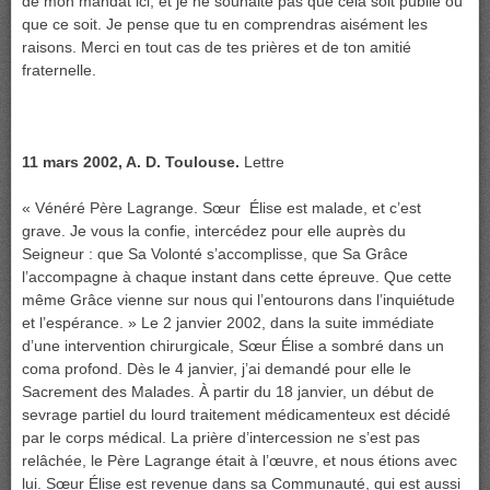
de mon mandat ici, et je ne souhaite pas que cela soit publié où
que ce soit. Je pense que tu en comprendras aisément les
raisons. Merci en tout cas de tes prières et de ton amitié
fraternelle.
11 mars 2002, A. D. Toulouse.
Lettre
« Vénéré Père Lagrange. Sœur Élise est malade, et c’est
grave. Je vous la confie, intercédez pour elle auprès du
Seigneur : que Sa Volonté s’accomplisse, que Sa Grâce
l’accompagne à chaque instant dans cette épreuve. Que cette
même Grâce vienne sur nous qui l’entourons dans l’inquiétude
et l’espérance. » Le 2 janvier 2002, dans la suite immédiate
d’une intervention chirurgicale, Sœur Élise a sombré dans un
coma profond. Dès le 4 janvier, j’ai demandé pour elle le
Sacrement des Malades. À partir du 18 janvier, un début de
sevrage partiel du lourd traitement médicamenteux est décidé
par le corps médical. La prière d’intercession ne s’est pas
relâchée, le Père Lagrange était à l’œuvre, et nous étions avec
lui. Sœur Élise est revenue dans sa Communauté, qui est aussi