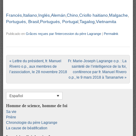
Francés
Italiano
Inglés
Alemán
Chino
Criollo haitiano
Malgache
Portugués, Brasil
Portugués, Portugal
Tagalog
Vietnamita
Publicado en
Grâces reçues par l'intercession du père Lagrange
|
Permalink
Post navigation
«
Lettre du président, fr. Manuel
Fr. Marie-Joseph Lagrange o.p. : La
Rivero o.p., aux membres de
sainteté de l’intelligence de la foi,
l’association, le 28 novembre 2018
conférence par fr. Manuel Rivero
o.p., le 9 mars 2018 à Tananarive
»
Español
Homme de science, homme de foi
Sa vie
Prière
Chronologie du père Lagrange
La cause de béatification