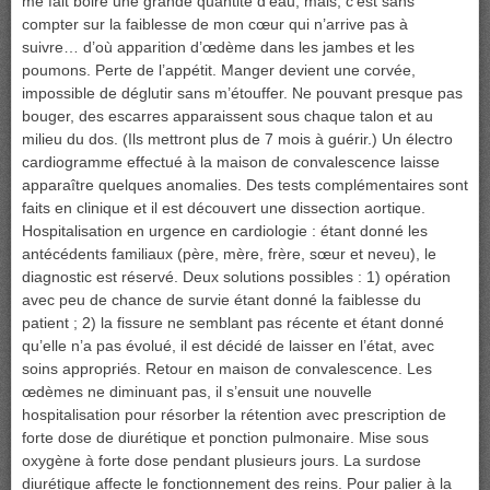
me fait boire une grande quantité d’eau, mais, c’est sans
compter sur la faiblesse de mon cœur qui n’arrive pas à
suivre… d’où apparition d’œdème dans les jambes et les
poumons. Perte de l’appétit. Manger devient une corvée,
impossible de déglutir sans m’étouffer. Ne pouvant presque pas
bouger, des escarres apparaissent sous chaque talon et au
milieu du dos. (Ils mettront plus de 7 mois à guérir.) Un électro
cardiogramme effectué à la maison de convalescence laisse
apparaître quelques anomalies. Des tests complémentaires sont
faits en clinique et il est découvert une dissection aortique.
Hospitalisation en urgence en cardiologie : étant donné les
antécédents familiaux (père, mère, frère, sœur et neveu), le
diagnostic est réservé. Deux solutions possibles : 1) opération
avec peu de chance de survie étant donné la faiblesse du
patient ; 2) la fissure ne semblant pas récente et étant donné
qu’elle n’a pas évolué, il est décidé de laisser en l’état, avec
soins appropriés. Retour en maison de convalescence. Les
œdèmes ne diminuant pas, il s’ensuit une nouvelle
hospitalisation pour résorber la rétention avec prescription de
forte dose de diurétique et ponction pulmonaire. Mise sous
oxygène à forte dose pendant plusieurs jours. La surdose
diurétique affecte le fonctionnement des reins. Pour palier à la