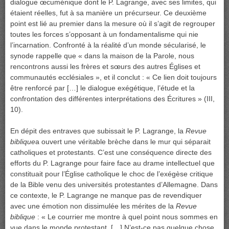
dialogue œcuménique dont le P. Lagrange, avec ses limites, qui
étaient réelles, fut à sa manière un précurseur. Ce deuxième
point est lié au premier dans la mesure où il s’agit de regrouper
toutes les forces s’opposant à un fondamentalisme qui nie
l’incarnation. Confronté à la réalité d’un monde sécularisé, le
synode rappelle que « dans la maison de la Parole, nous
rencontrons aussi les frères et sœurs des autres Églises et
communautés ecclésiales », et il conclut : « Ce lien doit toujours
être renforcé par […] le dialogue exégétique, l’étude et la
confrontation des différentes interprétations des Écritures » (III,
10).
En dépit des entraves que subissait le P. Lagrange, la
Revue
biblique
a ouvert une véritable brèche dans le mur qui séparait
catholiques et protestants. C’est une conséquence directe des
efforts du P. Lagrange pour faire face au drame intellectuel que
constituait pour l’Église catholique le choc de l’exégèse critique
de la Bible venu des universités protestantes d’Allemagne. Dans
ce contexte, le P. Lagrange ne manque pas de revendiquer
avec une émotion non dissimulée les mérites de la
Revue
biblique
: « Le courrier me montre à quel point nous sommes en
vue dans le monde protestant. […] N’est-ce pas quelque chose