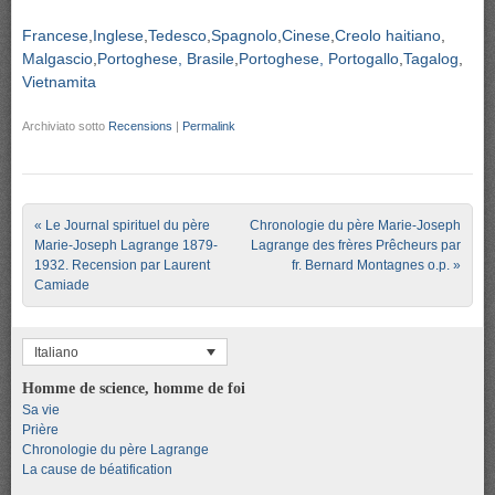
Francese
Inglese
Tedesco
Spagnolo
Cinese
Creolo haitiano
Malgascio
Portoghese, Brasile
Portoghese, Portogallo
Tagalog
Vietnamita
Archiviato sotto
Recensions
|
Permalink
Post navigation
«
Le Journal spirituel du père
Chronologie du père Marie-Joseph
Marie-Joseph Lagrange 1879-
Lagrange des frères Prêcheurs par
1932. Recension par Laurent
fr. Bernard Montagnes o.p.
»
Camiade
Italiano
Homme de science, homme de foi
Sa vie
Prière
Chronologie du père Lagrange
La cause de béatification