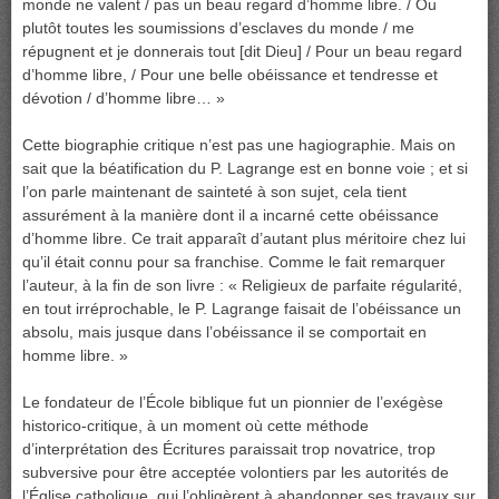
monde ne valent / pas un beau regard d’homme libre. / Ou
plutôt toutes les soumissions d’esclaves du monde / me
répugnent et je donnerais tout [dit Dieu] / Pour un beau regard
d’homme libre, / Pour une belle obéissance et tendresse et
dévotion / d’homme libre… »
Cette biographie critique n’est pas une hagiographie. Mais on
sait que la béatification du P. Lagrange est en bonne voie ; et si
l’on parle maintenant de sainteté à son sujet, cela tient
assurément à la manière dont il a incarné cette obéissance
d’homme libre. Ce trait apparaît d’autant plus méritoire chez lui
qu’il était connu pour sa franchise. Comme le fait remarquer
l’auteur, à la fin de son livre : « Religieux de parfaite régularité,
en tout irréprochable, le P. Lagrange faisait de l’obéissance un
absolu, mais jusque dans l’obéissance il se comportait en
homme libre. »
Le fondateur de l’École biblique fut un pionnier de l’exégèse
historico-critique, à un moment où cette méthode
d’interprétation des Écritures paraissait trop novatrice, trop
subversive pour être acceptée volontiers par les autorités de
l’Église catholique, qui l’obligèrent à abandonner ses travaux sur