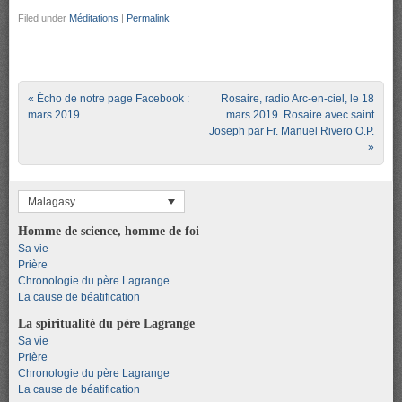
Filed under
Méditations
|
Permalink
Post navigation
«
Écho de notre page Facebook :
Rosaire, radio Arc-en-ciel, le 18
mars 2019
mars 2019. Rosaire avec saint
Joseph par Fr. Manuel Rivero O.P.
»
Malagasy
Homme de science, homme de foi
Sa vie
Prière
Chronologie du père Lagrange
La cause de béatification
La spiritualité du père Lagrange
Sa vie
Prière
Chronologie du père Lagrange
La cause de béatification