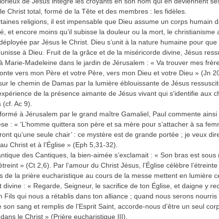
lorieux de Jésus intègre les croyants en son nom qui en deviennent se
e Christ total, formé de la Tête et des membres : les fidèles.
rtaines religions, il est impensable que Dieu assume un corps humain 
té, et encore moins qu’il subisse la douleur ou la mort, le christianisme a
 déployée par Jésus le Christ. Dieu s’unit à la nature humaine pour que 
unisse à Dieu. Fruit de la grâce et de la miséricorde divine, Jésus ressu
à Marie-Madeleine dans le jardin de Jérusalem : « Va trouver mes frère
monte vers mon Père et votre Père, vers mon Dieu et votre Dieu » (Jn 20
ur le chemin de Damas par la lumière éblouissante de Jésus ressuscit
l’expérience de la présence aimante de Jésus vivant qui s’identifie aux c
(cf. Ac 9).
 formé à Jérusalem par le grand maître Gamaliel, Paul commente ainsi 
se : « ‘L’homme quittera son père et sa mère pour s’attacher à sa femm
ont qu’une seule chair’ : ce mystère est de grande portée ; je veux dire
au Christ et à l’Église » (Eph 5,31-32).
ntique des Cantiques, la bien-aimée s’exclamait : « Son bras est sous 
’étreint » (Ct 2,6). Par l’amour du Christ Jésus, l’Église célèbre l’étreint
s de la prière eucharistique au cours de la messe mettent en lumière c
 divine : « Regarde, Seigneur, le sacrifice de ton Église, et daigne y re
on Fils qui nous a rétablis dans ton alliance ; quand nous serons nourris
e son sang et remplis de l’Esprit Saint, accorde-nous d’être un seul cor
 dans le Christ » (Prière eucharistique III).