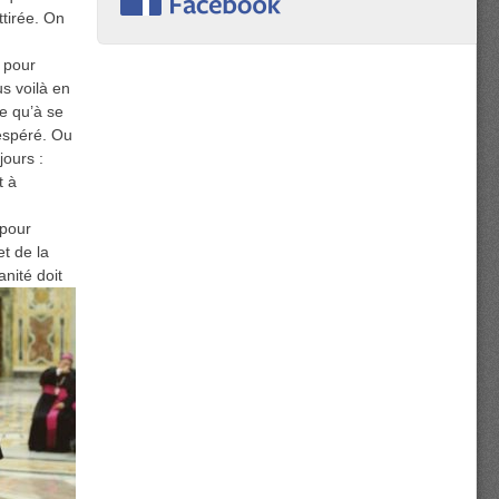
ttirée. On
e pour
us voilà en
te qu’à se
espéré. Ou
jours :
t à
 pour
et de la
anité doit