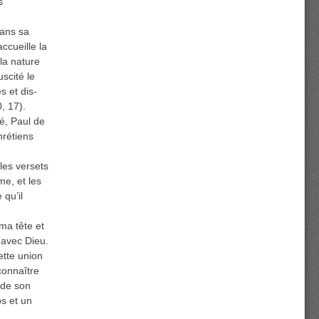
s
dans sa
ccueille la
la nature
scité le
s et dis-
, 17).
é, Paul de
hrétiens
les versets
e, et les
 qu’il
ma tête et
e avec Dieu.
ette union
connaître
 de son
ps et un