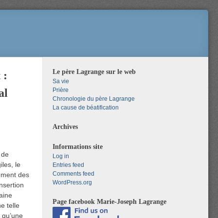
Le père Lagrange sur le web
 :
Sa vie
al
Prière
Chronologie du père Lagrange
La cause de béatification
Archives
Informations site
 de
Log in
les, le
Entries feed
Comments feed
sement des
WordPress.org
insertion
maine
Page facebook Marie-Joseph Lagrange
e telle
s qu’une