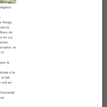
eligieux
a
a Vierge
eant la
alheur de
ce en Lui.
péché,
rnation, le
 II,
 que la
otale à la
ai fait
 soit en
l’humanité
 sa