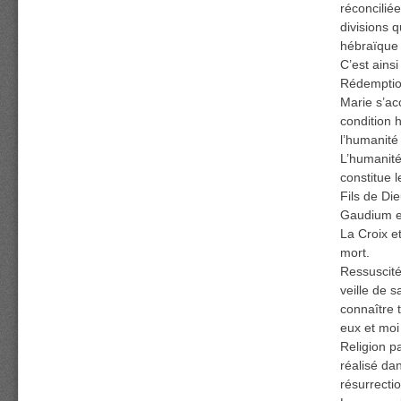
réconcilié
divisions 
hébraïque 
C’est ains
Rédemption
Marie s’ac
condition h
l’humanité 
L’humanité
constitue 
Fils de Di
Gaudium et
La Croix e
mort.
Ressuscité
veille de s
connaître 
eux et moi
Religion p
réalisé da
résurrectio