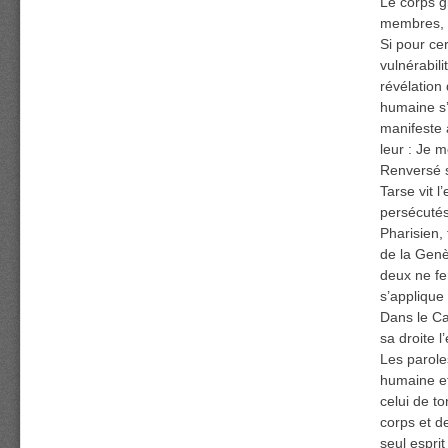
Le corps g
membres, l
Si pour ce
vulnérabili
révélation
humaine s’
manifeste 
leur : Je 
Renversé s
Tarse vit 
persécutés 
Pharisien,
de la Genè
deux ne fer
s’applique 
Dans le Ca
sa droite l
Les parole
humaine et
celui de t
corps et d
seul esprit