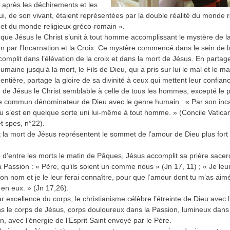
e après les déchirements et les
qui, de son vivant, étaient représentées par la double réalité du monde r
et du monde religieux gréco-romain ».
i que Jésus le Christ s’unit à tout homme accomplissant le mystère de l
 par l’Incarnation et la Croix. Ce mystère commencé dans le sein de l
complit dans l’élévation de la croix et dans la mort de Jésus. En partag
umaine jusqu’à la mort, le Fils de Dieu, qui a pris sur lui le mal et le m
entière, partage la gloire de sa divinité à ceux qui mettent leur confian
 de Jésus le Christ semblable à celle de tous les hommes, excepté le 
le commun dénominateur de Dieu avec le genre humain : « Par son inca
eu s’est en quelque sorte uni lui-même à tout homme. » (Concile Vatican
 spes, n°22).
t la mort de Jésus représentent le sommet de l’amour de Dieu plus fort
 d’entre les morts le matin de Pâques, Jésus accomplit sa prière sacerd
a Passion : « Père, qu’ils soient un comme nous » (Jn 17, 11) ; « Je leur 
ton nom et je le leur ferai connaître, pour que l’amour dont tu m’as aimé
 en eux. » (Jn 17,26).
ar excellence du corps, le christianisme célèbre l’étreinte de Dieu avec 
ns le corps de Jésus, corps douloureux dans la Passion, lumineux dans
n, avec l’énergie de l’Esprit Saint envoyé par le Père.