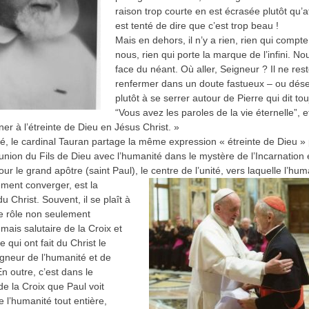
raison trop courte en est écrasée plutôt qu’a
est tenté de dire que c’est trop beau !
Mais en dehors, il n’y a rien, rien qui compt
nous, rien qui porte la marque de l’infini. No
face du néant. Où aller, Seigneur ? Il ne res
renfermer dans un doute fastueux – ou dés
plutôt à se serrer autour de Pierre qui dit tou
“Vous avez les paroles de la vie éternelle”, e
er à l’étreinte de Dieu en Jésus Christ. »
é, le cardinal Tauran partage la même expression « étreinte de Dieu »
’union du Fils de Dieu avec l’humanité dans le mystère de l’Incarnation 
our le grand apôtre (saint Paul), le centre de l’unité,
vers laquelle l’hum
ment converger, est la
 Christ. Souvent, il se plaît à
le rôle non seulement
mais salutaire de la Croix et
 qui ont fait du Christ le
igneur de l’humanité et de
 En outre, c’est dans le
de la Croix que Paul voit
de l’humanité tout entière,