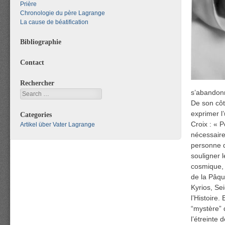
Prière
Chronologie du père Lagrange
La cause de béatification
Bibliographie
Contact
Rechercher
s’abandonn
Search
De son côt
exprimer l
Categories
Croix : « P
Artikel über Vater Lagrange
nécessaire
personne du
souligner 
cosmique, 
de la Pâque
Kyrios, Se
l’Histoire.
“mystère” 
l’étreinte 