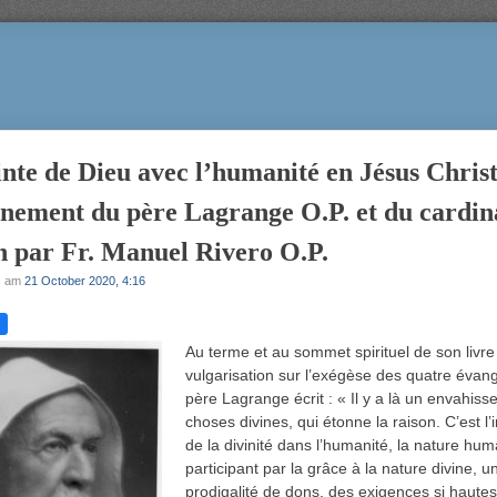
inte de Dieu avec l’humanité en Jésus Christ
nement du père Lagrange O.P. et du cardin
 par Fr. Manuel Rivero O.P.
s
am
21 October 2020, 4:16
Au terme et au sommet spirituel de son livre
vulgarisation sur l’exégèse des quatre évangi
père Lagrange écrit : « Il y a là un envahis
choses divines, qui étonne la raison. C’est l’
de la divinité dans l’humanité, la nature hu
participant par la grâce à la nature divine, un
prodigalité de dons, des exigences si haute