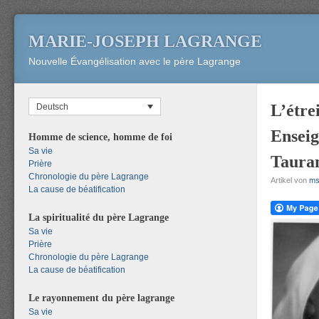
MARIE-JOSEPH LAGRANGE
Nouvelle Évangélisation avec le père Lagrange
L’étre
Deutsch
Enseig
Homme de science, homme de foi
Sa vie
Tauran
Prière
Chronologie du père Lagrange
Artikel von
m
La cause de béatification
La spiritualité du père Lagrange
Sa vie
Prière
Chronologie du père Lagrange
La cause de béatification
Le rayonnement du père lagrange
Sa vie