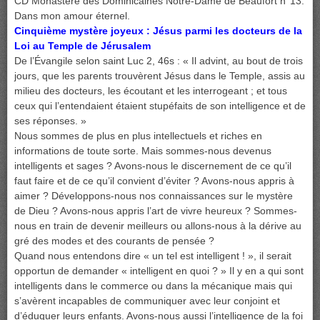
CD Monastère des Dominicaines Notre-Dame de Beaufort n°13.
Dans mon amour éternel.
Cinquième mystère joyeux : Jésus parmi les docteurs de la
Loi au Temple de Jérusalem
De l’Évangile selon saint Luc 2, 46s : « Il advint, au bout de trois
jours, que les parents trouvèrent Jésus dans le Temple, assis au
milieu des docteurs, les écoutant et les interrogeant ; et tous
ceux qui l’entendaient étaient stupéfaits de son intelligence et de
ses réponses. »
Nous sommes de plus en plus intellectuels et riches en
informations de toute sorte. Mais sommes-nous devenus
intelligents et sages ? Avons-nous le discernement de ce qu’il
faut faire et de ce qu’il convient d’éviter ? Avons-nous appris à
aimer ? Développons-nous nos connaissances sur le mystère
de Dieu ? Avons-nous appris l’art de vivre heureux ? Sommes-
nous en train de devenir meilleurs ou allons-nous à la dérive au
gré des modes et des courants de pensée ?
Quand nous entendons dire « un tel est intelligent ! », il serait
opportun de demander « intelligent en quoi ? » Il y en a qui sont
intelligents dans le commerce ou dans la mécanique mais qui
s’avèrent incapables de communiquer avec leur conjoint et
d’éduquer leurs enfants. Avons-nous aussi l’intelligence de la foi