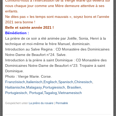
Confions-nous à l’intercession de la Vierge Marie qui veillera sur
nous chaque jour comme une Mère demeure attentive à ses
enfants.
Ne dites pas « les temps sont mauvais », soyez bons et l’année
2021 sera bonne !
Belle et sainte année 2021 !
Bénédiction :
La prière de ce soir a été animée par Joëlle, Sonia, Henri à la
technique et moi-même le frère Manuel, dominicain.
Introduction au Salve Regina : CD Monastère des Dominicaines
Notre-Dame de Beaufort n°24. Salve.
Introduction à la prière à saint Dominique : CD Monastère des
Dominicaines Notre-Dame de Beaufort n°23. Tropaire à saint
Dominique.
Photo : Vierge Marie. Corse.
Französisch
Italienisch
Englisch
Spanisch
Chinesisch
Haitianische
Malagasy
Portugiesisch, Brasilien
Portugiesisch, Portugal
Tagalog
Vietnamesisch
Gespeichert unter
La prière du rosaire
|
Permalink