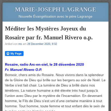
MARIE-JOSEPH LAGRANGE
Nouvelle Évangélisation avec le père Lagrange
Méditer les Mystères Joyeux du
Rosaire par fr. Manuel Rivero o.p.
Artikel von
ms
am
28 December 2020, 9:32
Rosaire, radio Arc-en-ciel, le 28 décembre 2020
Fr. Manuel Rivero O.P.
Bonsoir, chers amis du Rosaire. Nous vivons dans la splendeur
de la Gloire de Dieu qui brille sur les bergers au soir de Noël. Le
Verbe s’est fait chair. La lumière de Dieu a brillé dans nos
ténèbres. La nature humaine a été élevée très haut jusqu’à
l’union avec Dieu par le mystère de l’Incarnation. En devenant
homme, le Fils de Dieu s’est uni d’une certaine manière à tout
homme. Tout homme, toute femme et tout enfant dès le sein de