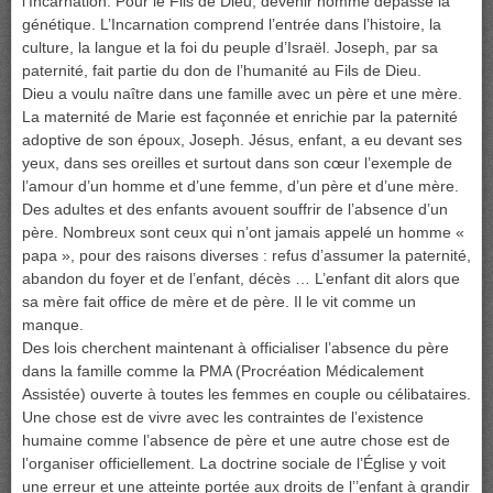
l’Incarnation. Pour le Fils de Dieu, devenir homme dépasse la
génétique. L’Incarnation comprend l’entrée dans l’histoire, la
culture, la langue et la foi du peuple d’Israël. Joseph, par sa
paternité, fait partie du don de l’humanité au Fils de Dieu.
Dieu a voulu naître dans une famille avec un père et une mère.
La maternité de Marie est façonnée et enrichie par la paternité
adoptive de son époux, Joseph. Jésus, enfant, a eu devant ses
yeux, dans ses oreilles et surtout dans son cœur l’exemple de
l’amour d’un homme et d’une femme, d’un père et d’une mère.
Des adultes et des enfants avouent souffrir de l’absence d’un
père. Nombreux sont ceux qui n’ont jamais appelé un homme «
papa », pour des raisons diverses : refus d’assumer la paternité,
abandon du foyer et de l’enfant, décès … L’enfant dit alors que
sa mère fait office de mère et de père. Il le vit comme un
manque.
Des lois cherchent maintenant à officialiser l’absence du père
dans la famille comme la PMA (Procréation Médicalement
Assistée) ouverte à toutes les femmes en couple ou célibataires.
Une chose est de vivre avec les contraintes de l’existence
humaine comme l’absence de père et une autre chose est de
l’organiser officiellement. La doctrine sociale de l’Église y voit
une erreur et une atteinte portée aux droits de l’’enfant à grandir