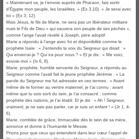
« Maintenant va, je t’envoie auprès de Pharaon, fais sortir
d’Égypte mon peuple, les Israélites. » (Ex 3,10). « Je serai avec
toi » (Ex 3, 12).
Mais Jésus, le fils de Marie, ne sera pas un libérateur militaire
mais le Fils de Dieu « qui sauvera son peuple de ses péchés »,
comme l’ange l’avait révélé à Joseph, père adoptif.
Marie a répondu à l’ange avec foi et disponibilité comme le
prophète Isaïe : « J’entendis la voix du Seigneur qui disait : «
Qui enverrai-je ? Qui ira pour nous ? « Et je dis : « Me voici,
envoie-moi » (Is 6, 8).
Marie, prophète, humble servante du Seigneur, a répondu au
Seigneur comme l’avait fait le jeune prophète Jérémie : « La
parole du Seigneur me fut adressée en ces termes : « Avant
même de te former au ventre maternel, je t’ai connu ; avant
même que tu sois sorti du sein, je t’ai consacré ; comme
prophète des nations, je t’ai établi. Et je dis : « Ah ! Seigneur,
vraiment, je ne sais pas parler, car je suis un enfant ! » (Jr 1, 4-
6).
Marie, comblée de grâce, Immaculée dès le sein de sa mère,
annonce et donne à l’humanité le Messie.
Prions pour que ceux qui entendent dans leur cœur l’appel de