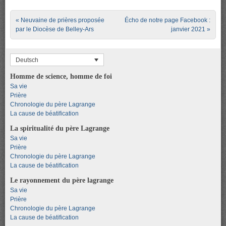
Post navigation
«
Neuvaine de prières proposée
Écho de notre page Facebook :
par le Diocèse de Belley-Ars
janvier 2021
»
Deutsch
Homme de science, homme de foi
Sa vie
Prière
Chronologie du père Lagrange
La cause de béatification
La spiritualité du père Lagrange
Sa vie
Prière
Chronologie du père Lagrange
La cause de béatification
Le rayonnement du père lagrange
Sa vie
Prière
Chronologie du père Lagrange
La cause de béatification