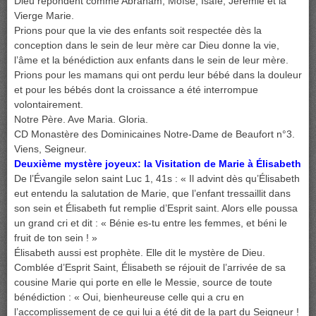
Dieu répondent comme Abraham, Moïse, Isaïe, Jérémie et la
Vierge Marie.
Prions pour que la vie des enfants soit respectée dès la
conception dans le sein de leur mère car Dieu donne la vie,
l’âme et la bénédiction aux enfants dans le sein de leur mère.
Prions pour les mamans qui ont perdu leur bébé dans la douleur
et pour les bébés dont la croissance a été interrompue
volontairement.
Notre Père. Ave Maria. Gloria.
CD Monastère des Dominicaines Notre-Dame de Beaufort n°3.
Viens, Seigneur.
Deuxième mystère joyeux: la Visitation de Marie à Élisabeth
De l’Évangile selon saint Luc 1, 41s : « Il advint dès qu’Élisabeth
eut entendu la salutation de Marie, que l’enfant tressaillit dans
son sein et Élisabeth fut remplie d’Esprit saint. Alors elle poussa
un grand cri et dit : « Bénie es-tu entre les femmes, et béni le
fruit de ton sein ! »
Élisabeth aussi est prophète. Elle dit le mystère de Dieu.
Comblée d’Esprit Saint, Élisabeth se réjouit de l’arrivée de sa
cousine Marie qui porte en elle le Messie, source de toute
bénédiction : « Oui, bienheureuse celle qui a cru en
l’accomplissement de ce qui lui a été dit de la part du Seigneur !