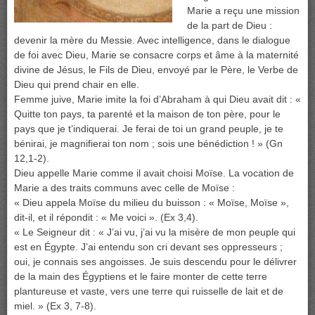
Marie a reçu une mission
de la part de Dieu :
devenir la mère du Messie. Avec intelligence, dans le dialogue
de foi avec Dieu, Marie se consacre corps et âme à la maternité
divine de Jésus, le Fils de Dieu, envoyé par le Père, le Verbe de
Dieu qui prend chair en elle.
Femme juive, Marie imite la foi d’Abraham à qui Dieu avait dit : «
Quitte ton pays, ta parenté et la maison de ton père, pour le
pays que je t’indiquerai. Je ferai de toi un grand peuple, je te
bénirai, je magnifierai ton nom ; sois une bénédiction ! » (Gn
12,1-2).
Dieu appelle Marie comme il avait choisi Moïse. La vocation de
Marie a des traits communs avec celle de Moïse :
« Dieu appela Moïse du milieu du buisson : « Moïse, Moïse »,
dit-il, et il répondit : « Me voici ». (Ex 3,4).
« Le Seigneur dit : « J’ai vu, j’ai vu la misère de mon peuple qui
est en Égypte. J’ai entendu son cri devant ses oppresseurs ;
oui, je connais ses angoisses. Je suis descendu pour le délivrer
de la main des Égyptiens et le faire monter de cette terre
plantureuse et vaste, vers une terre qui ruisselle de lait et de
miel. » (Ex 3, 7-8).