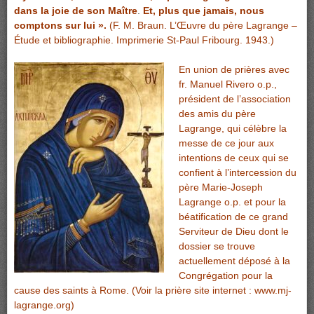
dans la joie de son Maître
.
Et, plus que jamais, nous
comptons sur lui ».
(F. M. Braun. L’Œuvre du père Lagrange –
Étude et bibliographie. Imprimerie St-Paul Fribourg. 1943.)
En union de prières avec
fr. Manuel Rivero o.p.,
président de l’association
des amis du père
Lagrange, qui célèbre la
messe de ce jour aux
intentions de ceux qui se
confient à l’intercession du
père Marie-Joseph
Lagrange o.p. et pour la
béatification de ce grand
Serviteur de Dieu dont le
dossier se trouve
actuellement déposé à la
Congrégation pour la
cause des saints à Rome. (Voir la prière site internet :
www.mj-
lagrange.org
)