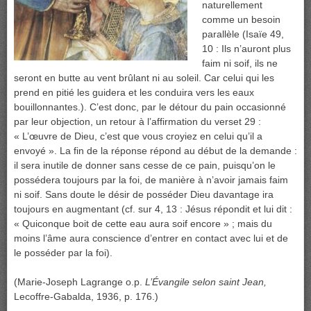
naturellement
comme un besoin
parallèle (Isaïe 49,
10 : Ils n’auront plus
faim ni soif, ils ne
seront en butte au vent brûlant ni au soleil. Car celui qui les
prend en pitié les guidera et les conduira vers les eaux
bouillonnantes.). C’est donc, par le détour du pain occasionné
par leur objection, un retour à l’affirmation du verset 29 :
« L’œuvre de Dieu, c’est que vous croyiez en celui qu’il a
envoyé ». La fin de la réponse répond au début de la demande :
il sera inutile de donner sans cesse de ce pain, puisqu’on le
possédera toujours par la foi, de manière à n’avoir jamais faim
ni soif. Sans doute le désir de posséder Dieu davantage ira
toujours en augmentant (cf. sur 4, 13 : Jésus répondit et lui dit :
« Quiconque boit de cette eau aura soif encore » ; mais du
moins l’âme aura conscience d’entrer en contact avec lui et de
le posséder par la foi).
(Marie-Joseph Lagrange o.p.
L’Évangile selon saint Jean,
Lecoffre-Gabalda, 1936, p. 176.)