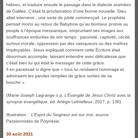
hébreu, et traduire ensuite le passage dans le dialecte araméen
de Galilée. C’était la proclamation d’une bonne nouvelle. Dieu
allait intervenir ; une sorte de jubilé commençait. Le prophète
pensait moins au retour de Babylone qu’au bonheur promis au
peuple à l’époque messianique, empruntant ses images aux
souffrances endurées de son temps : pauvreté, captivité, cécité,
surtout morale, oppression par des vainqueurs ou des maîtres
impitoyables. Jésus expliquait comment cette Écriture était
désormais accomplie, laissant entendre avec délicatesse que
c’était bien lui qui était le messager de cette grâce.
Il en paraissait si digne que « tous lui rendaient hommage et
admiraient les paroles remplies de grâce sorties de sa
bouche ».
(Marie-Joseph Lagrange o.p.
L’Évangile de Jésus Christ avec la
synopse évangélique
, éd. Artège-Lethielleux, 2017, p. 136)
Illustration :
L’Esprit du Seigneur est sur moi
, source
Passionnistes de Polynésie.
30 août 2021