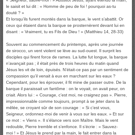
« Seigneur, sauve-moi ! » Aussitôt Jésus, ayant étendu la main,
le saisit et lui dit : « Homme de peu de foi ! pourquoi as-tu
douté ? »
Et lorsqu’ils furent montés dans la barque, le vent s’abattit. Or
ceux qui étaient dans la barque se prosternèrent devant lui en
disant : « Vraiment, tu es Fils de Dieu ! » (Matthieu 14, 28-33)
Souvent au commencement du printemps, après une journée
de sirocco, un vent violent se lève au sud-ouest. Il surprit les
disciples qui firent force de rames. La lutte fut longue, la barque
n’avançait pas ; il était près de trois heures du matin quand
Jésus les vit de loin, épuisés. N’était-ce pas par un sentiment de
compassion qu’il venait à eux en marchant sur les eaux ?
Cependant, pour les éprouver, il fit mine de passer outre. De la
barque il paraissait un fantôme : on le voyait, on avait peur, on
criait. Alors lui : « Courage, c’est moi, ne craignez pas ». Pierre,
impressionnable comme toujours, prompt à se jeter dans la
mêlée, se croyant sûr de son courage : « Si c’est vous,
Seigneur, ordonnez-moi de venir à vous sur les eaux. » Et sur
ce mot : « Viens ». Il s’élance vers son Maître. Mais le vent
redouble, Pierre tremble et s’enfonce. Il s’écrie : « Sauvez-
moi ! » Et Jésus le prend par la main, le fait entrer dans la