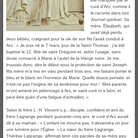
été marquée par le
curé d’Ars, comme il
le raconte dans son
Journal spirituel
. Sa
mère, Élisabeth, qui
avait déjà perdu
deux bébés, craignant pour la vie de son fils l’avait conduit à
Ars : « Je suis né le 7 mars, jour de la Saint-Thomas ; j’ai été
baptisé le 12, fête de saint Grégoire et, selon l’usage, sans
doute consacré à Marie à l’autel de la Vierge noire. Je me
trouvais donc, dès le début sous la protection de saint Joseph.
Ma mère m’a mis en vœu pendant trois ans, me faisant porter le
bleu et le blanc en l’honneur de Marie. Quelle douce pensée, et
n’est-ce pas l’origine de sa tendresse pour moi ! Mes parents
m’ont amené en pèlerinage à Ars, le saint curé m’a béni, et
peut-être guéri d’une fatigue d’entrailles. »
Selon le frère L.-H. Vincent o.p., disciple, confident et ami du
frère Lagrange pendant quarante-cinq ans, le curé d’Ars aurait
dit à sa maman : « L’enfant ne mourra pas, il deviendra un jour
une lumière pour l’Église. » La sœur du frère Lagrange,
Thérèse Lagrange, affirmait tenir ces paroles de sa mère peu