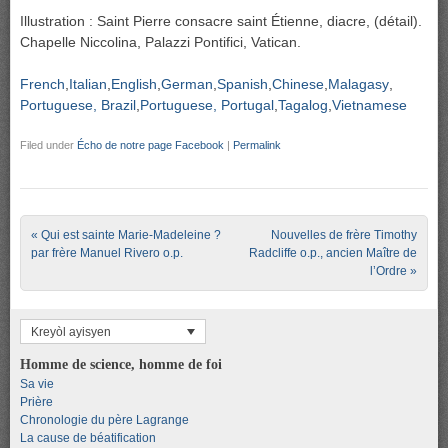
Illustration : Saint Pierre consacre saint Étienne, diacre, (détail).
Chapelle Niccolina, Palazzi Pontifici, Vatican.
French
Italian
English
German
Spanish
Chinese
Malagasy
Portuguese, Brazil
Portuguese, Portugal
Tagalog
Vietnamese
Filed under
Écho de notre page Facebook
|
Permalink
Post navigation
«
Qui est sainte Marie-Madeleine ?
Nouvelles de frère Timothy
par frère Manuel Rivero o.p.
Radcliffe o.p., ancien Maître de
l’Ordre
»
Kreyòl ayisyen
Homme de science, homme de foi
Sa vie
Prière
Chronologie du père Lagrange
La cause de béatification