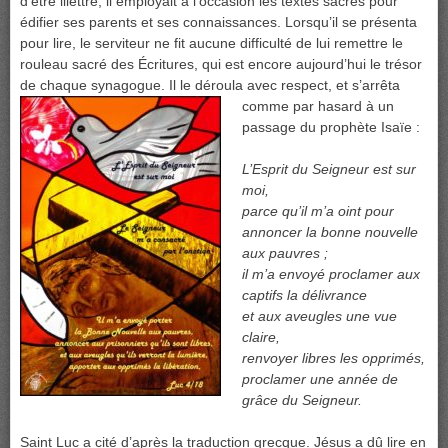
d’être illettré, il employait à l’occasion les textes sacrés pour
édifier ses parents et ses connaissances. Lorsqu’il se présenta
pour lire, le serviteur ne fit aucune difficulté de lui remettre le
rouleau sacré des Écritures, qui est encore aujourd’hui le trésor
de chaque synagogue. Il le déroula avec respect, et s’arrêta
comme par hasard à un
passage du prophète Isaïe :
L’Esprit du Seigneur est sur
moi,
parce qu’il m’a oint pour
annoncer la bonne nouvelle
aux pauvres ;
il m’a envoyé proclamer aux
captifs la délivrance
et aux aveugles une vue
claire,
renvoyer libres les opprimés,
proclamer une année de
grâce du Seigneur.
Saint Luc a cité d’après la traduction grecque. Jésus a dû lire en