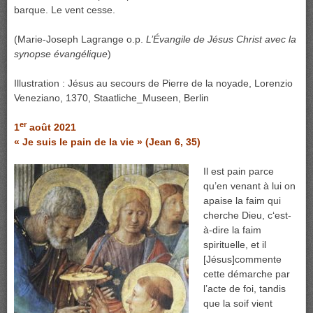
barque. Le vent cesse.
(Marie-Joseph Lagrange o.p.
L’Évangile de Jésus Christ avec la
synopse évangélique
)
Illustration : Jésus au secours de Pierre de la noyade, Lorenzio
Veneziano, 1370, Staatliche_Museen, Berlin
er
1
août 2021
« Je suis le pain de la vie » (Jean 6, 35)
Il est pain parce
qu’en venant à lui on
apaise la faim qui
cherche Dieu, c‘est-
à-dire la faim
spirituelle, et il
[Jésus]commente
cette démarche par
l’acte de foi, tandis
que la soif vient