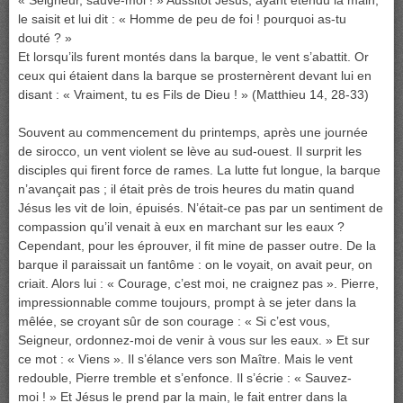
« Seigneur, sauve-moi ! » Aussitôt Jésus, ayant étendu la main,
le saisit et lui dit : « Homme de peu de foi ! pourquoi as-tu
douté ? »
Et lorsqu’ils furent montés dans la barque, le vent s’abattit. Or
ceux qui étaient dans la barque se prosternèrent devant lui en
disant : « Vraiment, tu es Fils de Dieu ! » (Matthieu 14, 28-33)
Souvent au commencement du printemps, après une journée
de sirocco, un vent violent se lève au sud-ouest. Il surprit les
disciples qui firent force de rames. La lutte fut longue, la barque
n’avançait pas ; il était près de trois heures du matin quand
Jésus les vit de loin, épuisés. N’était-ce pas par un sentiment de
compassion qu’il venait à eux en marchant sur les eaux ?
Cependant, pour les éprouver, il fit mine de passer outre. De la
barque il paraissait un fantôme : on le voyait, on avait peur, on
criait. Alors lui : « Courage, c’est moi, ne craignez pas ». Pierre,
impressionnable comme toujours, prompt à se jeter dans la
mêlée, se croyant sûr de son courage : « Si c’est vous,
Seigneur, ordonnez-moi de venir à vous sur les eaux. » Et sur
ce mot : « Viens ». Il s’élance vers son Maître. Mais le vent
redouble, Pierre tremble et s’enfonce. Il s’écrie : « Sauvez-
moi ! » Et Jésus le prend par la main, le fait entrer dans la