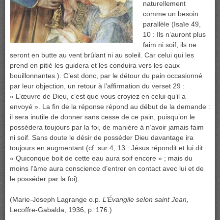
naturellement
comme un besoin
parallèle (Isaïe 49,
10 : Ils n’auront plus
faim ni soif, ils ne
seront en butte au vent brûlant ni au soleil. Car celui qui les
prend en pitié les guidera et les conduira vers les eaux
bouillonnantes.). C’est donc, par le détour du pain occasionné
par leur objection, un retour à l’affirmation du verset 29 :
« L’œuvre de Dieu, c’est que vous croyiez en celui qu’il a
envoyé ». La fin de la réponse répond au début de la demande :
il sera inutile de donner sans cesse de ce pain, puisqu’on le
possédera toujours par la foi, de manière à n’avoir jamais faim
ni soif. Sans doute le désir de posséder Dieu davantage ira
toujours en augmentant (cf. sur 4, 13 : Jésus répondit et lui dit :
« Quiconque boit de cette eau aura soif encore » ; mais du
moins l’âme aura conscience d’entrer en contact avec lui et de
le posséder par la foi).
(Marie-Joseph Lagrange o.p.
L’Évangile selon saint Jean,
Lecoffre-Gabalda, 1936, p. 176.)