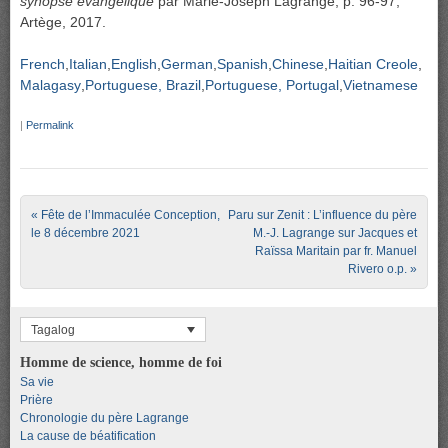
synopse évangélique
par Marie-Joseph Lagrange, p. 96-97,
Artège, 2017.
French
Italian
English
German
Spanish
Chinese
Haitian Creole
Malagasy
Portuguese, Brazil
Portuguese, Portugal
Vietnamese
|
Permalink
Post navigation
«
Fête de l’Immaculée Conception,
Paru sur Zenit : L’influence du père
le 8 décembre 2021
M.-J. Lagrange sur Jacques et
Raïssa Maritain par fr. Manuel
Rivero o.p.
»
Tagalog
Homme de science, homme de foi
Sa vie
Prière
Chronologie du père Lagrange
La cause de béatification