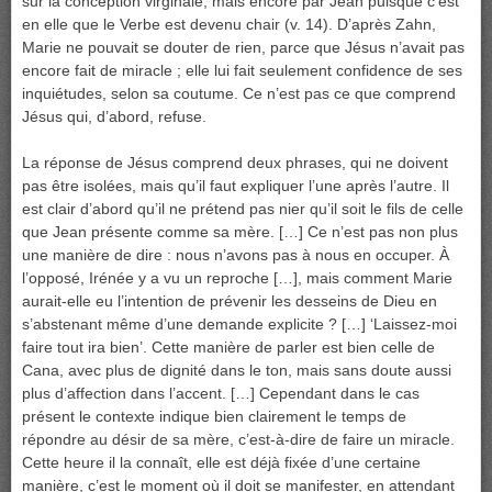
sur la conception virginale, mais encore par Jean puisque c’est
en elle que le Verbe est devenu chair (v. 14). D’après Zahn,
Marie ne pouvait se douter de rien, parce que Jésus n’avait pas
encore fait de miracle ; elle lui fait seulement confidence de ses
inquiétudes, selon sa coutume. Ce n’est pas ce que comprend
Jésus qui, d’abord, refuse.
La réponse de Jésus comprend deux phrases, qui ne doivent
pas être isolées, mais qu’il faut expliquer l’une après l’autre. Il
est clair d’abord qu’il ne prétend pas nier qu’il soit le fils de celle
que Jean présente comme sa mère. […] Ce n’est pas non plus
une manière de dire : nous n’avons pas à nous en occuper. À
l’opposé, Irénée y a vu un reproche […], mais comment Marie
aurait-elle eu l’intention de prévenir les desseins de Dieu en
s’abstenant même d’une demande explicite ? […] ‘Laissez-moi
faire tout ira bien’. Cette manière de parler est bien celle de
Cana, avec plus de dignité dans le ton, mais sans doute aussi
plus d’affection dans l’accent. […] Cependant dans le cas
présent le contexte indique bien clairement le temps de
répondre au désir de sa mère, c’est-à-dire de faire un miracle.
Cette heure il la connaît, elle est déjà fixée d’une certaine
manière, c’est le moment où il doit se manifester, en attendant