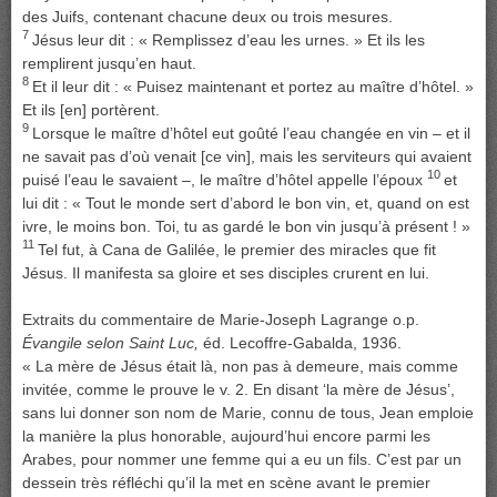
des Juifs, contenant chacune deux ou trois mesures.
7
Jésus leur dit : « Remplissez d’eau les urnes. » Et ils les
remplirent jusqu’en haut.
8
Et il leur dit : « Puisez maintenant et portez au maître d’hôtel. »
Et ils [en] portèrent.
9
Lorsque le maître d’hôtel eut goûté l’eau changée en vin – et il
ne savait pas d’où venait [ce vin], mais les serviteurs qui avaient
10
puisé l’eau le savaient –, le maître d’hôtel appelle l’époux
et
lui dit : « Tout le monde sert d’abord le bon vin, et, quand on est
ivre, le moins bon. Toi, tu as gardé le bon vin jusqu’à présent ! »
11
Tel fut, à Cana de Galilée, le premier des miracles que fit
Jésus. Il manifesta sa gloire et ses disciples crurent en lui.
Extraits du commentaire de Marie-Joseph Lagrange o.p.
Évangile selon Saint Luc,
éd. Lecoffre-Gabalda, 1936.
« La mère de Jésus était là, non pas à demeure, mais comme
invitée, comme le prouve le v. 2. En disant ‘la mère de Jésus’,
sans lui donner son nom de Marie, connu de tous, Jean emploie
la manière la plus honorable, aujourd’hui encore parmi les
Arabes, pour nommer une femme qui a eu un fils. C’est par un
dessein très réfléchi qu’il la met en scène avant le premier