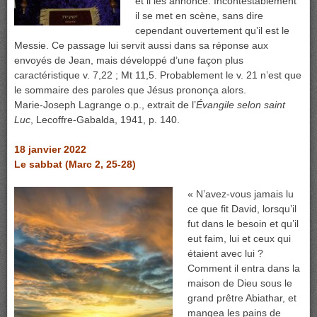
et il les annonce. Incontestablement
il se met en scène, sans dire
cependant ouvertement qu’il est le
Messie. Ce passage lui servit aussi dans sa réponse aux
envoyés de Jean, mais développé d’une façon plus
caractéristique v. 7,22 ; Mt 11,5. Probablement le v. 21 n’est que
le sommaire des paroles que Jésus prononça alors.
Marie-Joseph Lagrange o.p., extrait de l’
Évangile selon saint
Luc
, Lecoffre-Gabalda, 1941, p. 140.
18 janvier 2022
Le sabbat (Marc 2, 25-28)
« N’avez-vous jamais lu
ce que fit David, lorsqu’il
fut dans le besoin et qu’il
eut faim, lui et ceux qui
étaient avec lui ?
Comment il entra dans la
maison de Dieu sous le
grand prêtre Abiathar, et
mangea les pains de