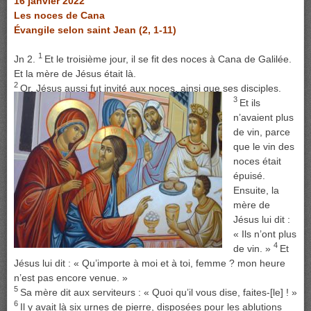
16 janvier 2022
Les noces de Cana
Évangile selon saint Jean (2, 1-11)
1
Jn 2.
Et le troisième jour, il se fit des noces à Cana de Galilée.
Et la mère de Jésus était là.
2
Or, Jésus aussi fut invité aux noces, ainsi que ses disciples.
3
Et ils
n’avaient plus
de vin, parce
que le vin des
noces était
épuisé.
Ensuite, la
mère de
Jésus lui dit :
« Ils n’ont plus
4
de vin. »
Et
Jésus lui dit : « Qu’importe à moi et à toi, femme ? mon heure
n’est pas encore venue. »
5
Sa mère dit aux serviteurs : « Quoi qu’il vous dise, faites-[le] ! »
6
Il y avait là six urnes de pierre, disposées pour les ablutions