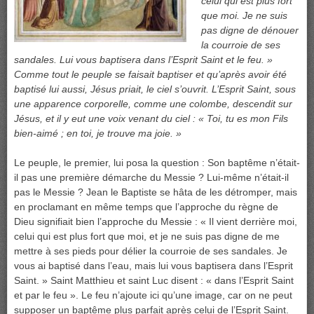
celui qui est plus fort
que moi. Je ne suis
pas digne de dénouer
la courroie de ses
sandales. Lui vous baptisera dans l’Esprit Saint et le feu. »
Comme tout le peuple se faisait baptiser et qu’après avoir été
baptisé lui aussi, Jésus priait, le ciel s’ouvrit. L’Esprit Saint, sous
une apparence corporelle, comme une colombe, descendit sur
Jésus, et il y eut une voix venant du ciel : « Toi, tu es mon Fils
bien-aimé ; en toi, je trouve ma joie. »
Le peuple, le premier, lui posa la question : Son baptême n’était-
il pas une première démarche du Messie ? Lui-même n’était-il
pas le Messie ? Jean le Baptiste se hâta de les détromper, mais
en proclamant en même temps que l’approche du règne de
Dieu signifiait bien l’approche du Messie : « Il vient derrière moi,
celui qui est plus fort que moi, et je ne suis pas digne de me
mettre à ses pieds pour délier la courroie de ses sandales. Je
vous ai baptisé dans l’eau, mais lui vous baptisera dans l’Esprit
Saint. » Saint Matthieu et saint Luc disent : « dans l’Esprit Saint
et par le feu ». Le feu n’ajoute ici qu’une image, car on ne peut
supposer un baptême plus parfait après celui de l’Esprit Saint.