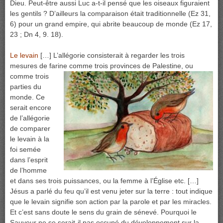
Dieu. Peut-être aussi Luc a-t-il pensé que les oiseaux figuraient
les gentils ? D’ailleurs la comparaison était traditionnelle (Ez 31,
6) pour un grand empire, qui abrite beaucoup de monde (Ez 17,
23 ; Dn 4, 9. 18).
Le levain
[…] L’allégorie consisterait à regarder les trois
mesures de farine comme trois provinces de
Palestine, ou
comme trois
parties du
monde. Ce
serait encore
de l’allégorie
de comparer
le levain à la
foi semée
dans l’esprit
de l’homme
et dans ses trois puissances, ou la femme à l’Église etc. […]
Jésus a parlé du feu qu’il est venu jeter sur la terre : tout indique
que le levain signifie son action par la parole et par les miracles.
Et c’est sans doute le sens du grain de sénevé. Pourquoi le
Sauveur ne se serait-il pas occupé du développement sur la