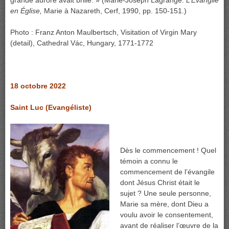
grande aurore avait brillé. » (Marie-Joseph Lagrange.
L’
É
vangile
en
É
glise,
Marie à Nazareth, Cerf, 1990, pp. 150-151.)
Photo : Franz Anton Maulbertsch, Visitation of Virgin Mary
(detail), Cathedral Vác, Hungary, 1771-1772
18 octobre 2022
Saint Luc (Evangéliste)
Dès le commencement ! Quel
témoin a connu le
commencement de l’évangile
dont Jésus Christ était le
sujet ? Une seule
personne,
Marie sa mère, dont Dieu a
voulu avoir le consentement,
avant de réaliser l’œuvre de la