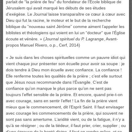
parlait de “la prière de feu” du fondateur de l’École biblique de
Jérusalem qui avait marqué les débuts de ses études
d’exégèse. Le
Journal
laisse transparaître ce cœur à cœur avec
Dieu qui fut la racine, le moteur et le but de la recherche
biblique du “nouveau saint Jérôme” comme aiment l’appeler les
biblistes et théologiens qui voient en lui un “docteur” que l’Église
écoute et vénère. » (
Journal spirituel du P. Lagrange
, Avant-
propos Manuel Rivero, o.p., Cerf, 2014)
« Je suis dans les choses spirituelles comme un pauvre idiot qui
vient chaque jour présenter son écuelle pour avoir sa soupe : je
dois tendre à Dieu mon écuelle avec confiance. La confiance !
Elle renferme toutes les qualités de la prière ; c’est elle surtout
que Jésus nous recommande dans l’Évangile. C’est de
confiance qu’on manque le plus parce qu’on ne sent pas
toujours l’effet sensible de la prière. Et encore, quand prie-t-on
avec courage, sans en sentir l’effet ! La fin de la prière vient
mieux que le commencement, dit l’Esprit Saint. Il faut envisager
avec courage les commencements de la prière, qui souvent ne
sont pas sans amertume. L’aridité vient, ou de la fatigue, il n’y a
qu’à se résigner ; ou de la tiédeur, il faut prier, crier, supplier ; ou
d’une épreuve de la bonté divine, il faut en rendre grâce, et se