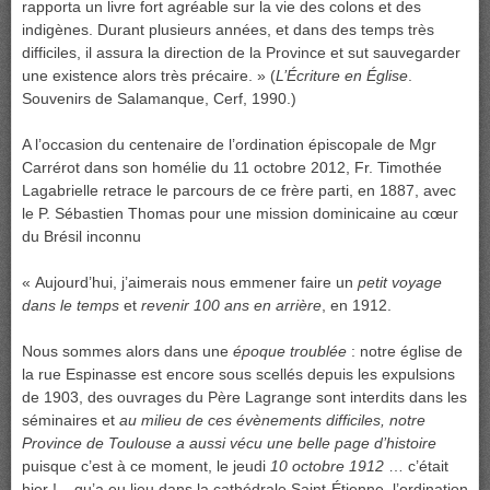
rapporta un livre fort agréable sur la vie des colons et des
indigènes. Durant plusieurs années, et dans des temps très
difficiles, il assura la direction de la Province et sut sauvegarder
une existence alors très précaire. » (
L’
É
criture en
É
glise
.
Souvenirs de Salamanque, Cerf, 1990.)
A l’occasion du centenaire de l’ordination épiscopale de Mgr
Carrérot dans son homélie du 11 octobre 2012, Fr. Timothée
Lagabrielle retrace le parcours de ce frère parti, en 1887, avec
le P. Sébastien Thomas pour une mission dominicaine au cœur
du Brésil inconnu
« Aujourd’hui, j’aimerais nous emmener faire un
petit voyage
dans le temps
et
revenir 100 ans en arrière
, en 1912.
Nous sommes alors dans une
époque troublée
: notre église de
la rue Espinasse est encore sous scellés depuis les expulsions
de 1903, des ouvrages du Père Lagrange sont interdits dans les
séminaires et
au milieu de ces évènements difficiles, notre
Province de Toulouse a aussi vécu une belle page d’histoire
puisque c’est à ce moment, le jeudi
10 octobre 1912
… c’était
hier ! – qu’a eu lieu dans la cathédrale Saint-Étienne, l’ordination