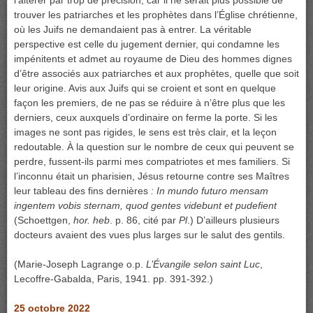
l’altérer par trop de précision, car il ne serait plus possible de
trouver les patriarches et les prophètes dans l’Église chrétienne,
où les Juifs ne demandaient pas à entrer. La véritable
perspective est celle du jugement dernier, qui condamne les
impénitents et admet au royaume de Dieu des hommes dignes
d’être associés aux patriarches et aux prophètes, quelle que soit
leur origine. Avis aux Juifs qui se croient et sont en quelque
façon les premiers, de ne pas se réduire à n’être plus que les
derniers, ceux auxquels d’ordinaire on ferme la porte. Si les
images ne sont pas rigides, le sens est très clair, et la leçon
redoutable. À la question sur le nombre de ceux qui peuvent se
perdre, fussent-ils parmi mes compatriotes et mes familiers. Si
l’inconnu était un pharisien, Jésus retourne contre ses Maîtres
leur tableau des fins dernières
: In mundo futuro mensam
ingentem vobis sternam, quod gentes videbunt et pudefient
(Schoettgen,
hor. heb
. p. 86, cité par
Pl
.) D’ailleurs plusieurs
docteurs avaient des vues plus larges sur le salut des gentils.
(Marie-Joseph Lagrange o.p.
L’Évangile selon saint Luc
,
Lecoffre-Gabalda, Paris, 1941. pp. 391-392.)
25 octobre 2022