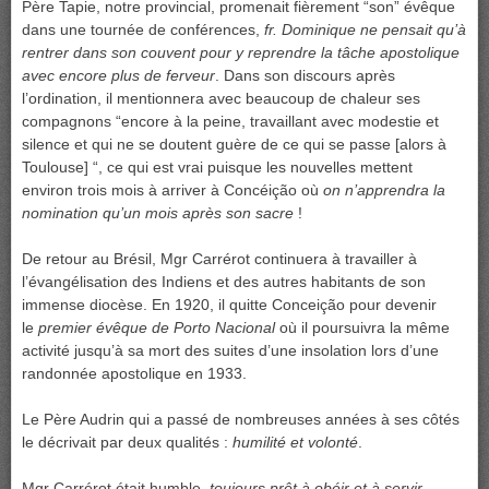
Père Tapie, notre provincial, promenait fièrement “son” évêque
dans une tournée de conférences,
fr. Dominique ne pensait qu’à
rentrer dans son couvent pour y reprendre la tâche apostolique
avec encore plus de ferveur
. Dans son discours après
l’ordination, il mentionnera avec beaucoup de chaleur ses
compagnons “encore à la peine, travaillant avec modestie et
silence et qui ne se doutent guère de ce qui se passe [alors à
Toulouse] “, ce qui est vrai puisque les nouvelles mettent
environ trois mois à arriver à Concéição où
on n’apprendra la
nomination qu’un mois après son sacre
!
De retour au Brésil, Mgr Carrérot continuera à travailler à
l’évangélisation des Indiens et des autres habitants de son
immense diocèse. En 1920, il quitte Conceição pour devenir
le
premier évêque de Porto Nacional
où il poursuivra la même
activité jusqu’à sa mort des suites d’une insolation lors d’une
randonnée apostolique en 1933.
Le Père Audrin qui a passé de nombreuses années à ses côtés
le décrivait par deux qualités :
humilité et volonté
.
Mgr Carrérot était humble,
toujours prêt à obéir et à servir