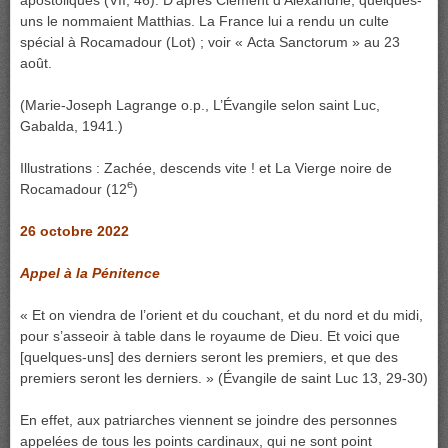
apostoliques (VII, 46). D’après Clément d’Alexandrie, quelques-
uns le nommaient Matthias. La France lui a rendu un culte
spécial à Rocamadour (Lot) ; voir « Acta Sanctorum » au 23
août.
(Marie-Joseph Lagrange o.p., L’Évangile selon saint Luc,
Gabalda, 1941.)
Illustrations : Zachée, descends vite ! et
La Vierge noire de
e
Rocamadour (12
)
26 octobre 2022
Appel à la Pénitence
« Et on viendra de l’orient et du couchant, et du nord et du midi,
pour s’asseoir à table dans le royaume de Dieu. Et voici que
[quelques-uns] des derniers seront les premiers, et que des
premiers seront les derniers. » (Évangile de saint Luc 13, 29-30)
En effet, aux patriarches viennent se joindre des personnes
appelées de tous les points cardinaux, qui ne sont point