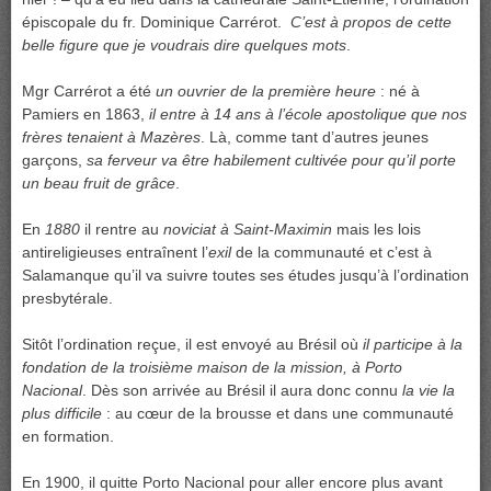
épiscopale du fr. Dominique Carrérot.
C’est à propos de cette
belle figure que je voudrais dire quelques mots
.
Mgr Carrérot a été
un ouvrier de la première heure
: né à
Pamiers en 1863,
il entre à 14 ans à l’école apostolique que nos
frères tenaient à Mazères
. Là, comme tant d’autres jeunes
garçons,
sa ferveur va être habilement cultivée pour qu’il porte
un beau fruit de grâce
.
En
1880
il rentre au
noviciat à Saint-Maximin
mais les lois
antireligieuses entraînent l’
exil
de la communauté et c’est à
Salamanque qu’il va suivre toutes ses études jusqu’à l’ordination
presbytérale.
Sitôt l’ordination reçue, il est envoyé au Brésil où
il participe à la
fondation de la troisième maison de la mission, à Porto
Nacional
. Dès son arrivée au Brésil il aura donc connu
la vie la
plus difficile
: au cœur de la brousse et dans une communauté
en formation.
En 1900, il quitte Porto Nacional pour aller encore plus avant