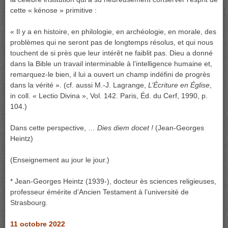
cette « kénose » primitive :
« Il y a en histoire, en philologie, en archéologie, en morale, des
problèmes qui ne seront pas de longtemps résolus, et qui nous
touchent de si près que leur intérêt ne faiblit pas. Dieu a donné
dans la Bible un travail interminable à l’intelligence humaine et,
remarquez-le bien, il lui a ouvert un champ indéfini de progrès
dans la vérité ». (cf. aussi M.-J. Lagrange,
L’
É
criture en
Église
,
in coll. « Lectio Divina », Vol. 142. Paris, Éd. du Cerf, 1990, p.
104.)
Dans cette perspective, …
Dies diem docet !
(Jean-Georges
Heintz)
(Enseignement au jour le jour.)
* Jean-Georges Heintz (1939-), docteur ès sciences religieuses,
professeur émérite d’Ancien Testament à l’université de
Strasbourg.
11 octobre 2022