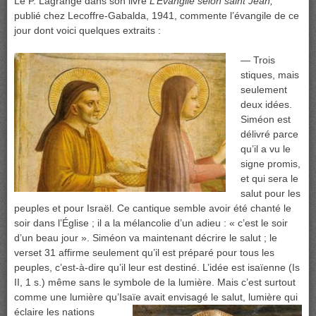
Le P. Lagrange dans son livre
L’Évangile selon saint Jean,
publié chez Lecoffre-Gabalda, 1941, commente l’évangile de ce
jour dont voici quelques extraits :
— Trois
stiques, mais
seulement
deux idées.
Siméon est
délivré parce
qu’il a vu le
signe promis,
et qui sera le
salut pour les
peuples et pour Israël. Ce cantique semble avoir été chanté le
soir dans l’Église ; il a la mélancolie d’un adieu : « c’est le soir
d’un beau jour ». Siméon va maintenant décrire le salut ; le
verset 31 affirme seulement qu’il est préparé pour tous les
peuples, c’est-à-dire qu’il leur est destiné. L’idée est isaïenne (Is
II, 1 s.) même sans le symbole de la lumière. Mais c’est surtout
comme une lumière qu’Isaïe avait envisagé le salut, lumière
qui
éclaire les nations