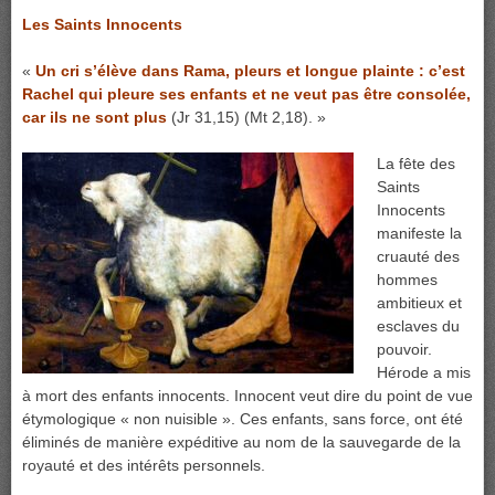
Les Saints Innocents
«
Un cri s’élève dans Rama, pleurs et longue plainte : c’est
Rachel qui pleure ses enfants et ne veut pas être consolée,
car ils ne sont plus
(Jr 31,15) (Mt 2,18). »
La fête des
Saints
Innocents
manifeste la
cruauté des
hommes
ambitieux et
esclaves du
pouvoir.
Hérode a mis
à mort des enfants innocents. Innocent veut dire du point de vue
étymologique « non nuisible ». Ces enfants, sans force, ont été
éliminés de manière expéditive au nom de la sauvegarde de la
royauté et des intérêts personnels.