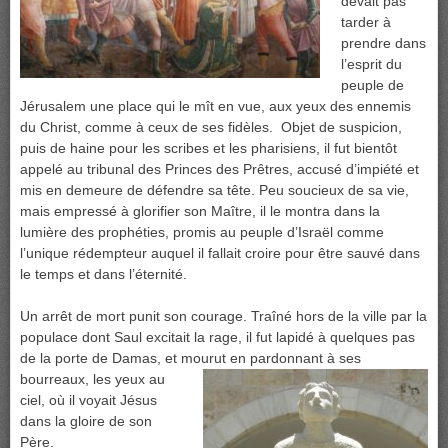
devait pas
tarder à
prendre dans
l’esprit du
peuple de
Jérusalem une place qui le mît en vue, aux yeux des ennemis
du Christ, comme à ceux de ses fidèles. Objet de suspicion,
puis de haine pour les scribes et les pharisiens, il fut bientôt
appelé au tribunal des Princes des Prêtres, accusé d’impiété et
mis en demeure de défendre sa tête. Peu soucieux de sa vie,
mais empressé à glorifier son Maître, il le montra dans la
lumière des prophéties, promis au peuple d’Israël comme
l’unique rédempteur auquel il fallait croire pour être sauvé dans
le temps et dans l’éternité.
Un arrêt de mort punit son courage. Traîné hors de la ville par la
populace dont Saul excitait la rage, il fut lapidé à quelques pas
de la porte de Damas, et mourut en pardonnant à ses
bourreaux, les yeux au
ciel, où il voyait Jésus
dans la gloire de son
Père.