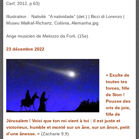
Cerf, 2012, p.63)
Illustration : Nativité. “A natividade” (det.) | Bicci di Lorenzo |
Museu Wallraf-Richartz, Colónia, Alemanha.jpg.
Ange musicien de Melozzo da Forli, (15e).
23 décembre 2022
« Exulte de
toutes tes
forces, fille
de Sion !
Pousse des
cris de joie,
fille de
Jérusalem ! Voici que ton roi vient à toi : il est juste et
victorieux, humble et monté sur un âne, sur un ânon, petit
d’une ânesse. »
(Zacharie 9,9)