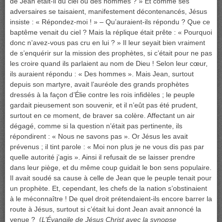
de Jean était-il du ciel ou des hommes ? » Et comme ses
adversaires se taisaient, manifestement décontenancés, Jésus
insiste : « Répondez-moi ! » – Qu’auraient-ils répondu ? Que ce
baptême venait du ciel ? Mais la réplique était prête : « Pourquoi
donc n’avez-vous pas cru en lui ? » Il leur seyait bien vraiment
de s’enquérir sur la mission des prophètes, si c’était pour ne pas
les croire quand ils parlaient au nom de Dieu ! Selon leur cœur,
ils auraient répondu : « Des hommes ». Mais Jean, surtout
depuis son martyre, avait l’auréole des grands prophètes
dressés à la façon d’Élie contre les rois infidèles ; le peuple
gardait pieusement son souvenir, et il n’eût pas été prudent,
surtout en ce moment, de braver sa colère. Affectant un air
dégagé, comme si la question n’était pas pertinente, ils
répondirent : « Nous ne savons pas ». Or Jésus les avait
prévenus ; il tint parole : « Moi non plus je ne vous dis pas par
quelle autorité j’agis ». Ainsi il refusait de se laisser prendre
dans leur piège, et du même coup guidait le bon sens populaire.
Il avait soudé sa cause à celle de Jean que le peuple tenait pour
un prophète. Et, cependant, les chefs de la nation s’obstinaient
à le méconnaître ! De quel droit prétendaient-ils encore barrer la
route à Jésus, surtout si c’était lui dont Jean avait annoncé la
venue ? (
L’Évangile de Jésus Christ avec la synopse