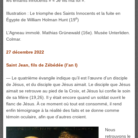
les enfants innocents » « Je vis ma foi ».
Illustration : Le triomphe des Saints Innocents et la fuite en
e
Égypte de William Holman Hunt (19
)
L’Agneau immolé. Mathias Grünewald (16e). Musée Unterliden.
Colmar.
27 décembre 2022
Saint Jean,
fils de Zébédée (l’an I)
— Le quatrième évangile indique qu’il est l’œuvre d’un disciple
de Jésus, et du disciple que Jésus aimait. Le disciple que Jésus
aimait se retrouve au pied de la Croix, et Jésus lui confie le soin
de sa Mère (19,26). Il y était encore quand un soldat ouvrit le
flanc de Jésus. À ce moment où tout est consommé, il rend
enfin témoignage à la réalité des faits et se donne comme
témoin oculaire, afin que d’autres croient.
Nous
retrouvons le