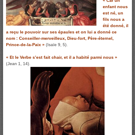
« Car un
enfant nous
est né, un
fils nous a
été donné, il
a reçu le pouvoir sur ses épaules et on lui a donné ce
nom : Conseiller-merveilleux, Dieu-fort, Père-éternel,
Prince-de-la-Paix »
(Isaïe 9, 5).
« Et le Verbe s’est fait chair, et il a habité parmi nous »
(Jean 1, 14).