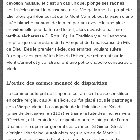
dévotion mariale, et c’est un cas unique, plonge ses racines
neuf siècles avant la naissance de la Vierge Marie. Le prophète
Elie, alors qu’il demeurait sur le Mont Carmel, eut la vision d’une
nuée blanche montant de la mer, portant avec elle une pluie
providentielle pour la terre d’Israël, alors dévastée par une
terrible sècheresse (1 Rois 18). La Tradition y a vu l’annonce
prophétique du mystère de la Vierge et de la naissance du Fils
de Dieu. Dès le premier siècle, des ermites, voulant suivre
l’exemple des prophètes Elie et d’Elisée, se retirèrent sur le
Mont Carmel et y construisirent une petite chapelle consacrée à
Marie.
L’ordre des carmes menacé de disparition
La communauté prit de l’importance, au point de se constituer
en ordre religieux au XIIe siècle, qui fut placé sous le patronage
de la Vierge Marie. La conquête de la Palestine par Saladin
(prise de Jérusalem en 1187) entraîna la fuite des moines vers
l’Occident, et fit craindre la disparition pure et simple de l’ordre.
Une nuit, le supérieur général des carmes, St Simon Stock,
d’origine irlandaise, aurait alors reçu la vision de Marie lui
présentant une pièce d’étoffe marron, le scapulaire, en lui