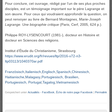
Pour conclure, cet ouvrage, rédigé par l’un de ses plus proches
disciples, est un témoignage important sur le père Lagrange et
son œuvre. Pour ceux qui voudraient approfondir la question, on
peut renvoyer au livre de Bernard Montagnes,
Marie-Joseph
Lagrange. Une biographie critique
(Paris, Cerf, 2005, 624 p.).
Philippe ROY-LYSENCOURT (1981-), docteur en Histoire et
docteur en Sciences des religions.
Institut d’Étude du Christianisme, Strasbourg
https://www.erudit.org/fr/revues/ltp/2016-v72-n3-
ltp03113/1040370ar.pdf
Französisch
Italienisch
Englisch
Spanisch
Chinesisch
Haitianische
Malagasy
Portugiesisch, Brasilien
Portugiesisch, Portugal
Tagalog
Vietnamesisch
Gespeichert unter
Actualités - FaceBook
,
Écho de notre page Facebook
|
Permalink