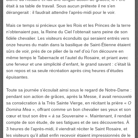
était à sa table de travail. Sous aucun prétexte il ne s’en
dérangerait : il faudrait attendre l’après-midi pour le voir.
Mais ce temps si précieux que les Rois et les Princes de la terre
n’obtenaient pas, la Reine du Ciel l’obtenait sans peine de son
fidèle chevalier. Les visiteurs éconduits qui seraient entrés vers
onze heures du matin dans la basilique de Saint-Étienne étaient
sûrs de voir, près de ce pilier de la nef d’où l’on découvre en
même temps le Tabernacle et l’autel du Rosaire, et priant avec
une ferveur et une simplicité d’enfant, le grand savant : c’était là
son repos et sa seule récréation après cinq heures d’études
épuisantes.
Toute sa journée s’écoulait ainsi sous le regard de Notre-Dame :
pendant son action de grâces, après la Messe, il avait renouvelé
sa consécration à la Très Sainte Vierge, en récitant la prière «
O
Domina Mea
», offrant comme un bon chevalier ses yeux et son
cœur et tout son être «
à sa Souveraine
». Maintenant, il rendait
compte de son étude, de ses fatigues et de ses découvertes. À
3 heures de l’après-midi, il viendrait réciter le Saint Rosaire, et
les visiteurs qu’il allait enfin recevoir étaient impressionnés de le