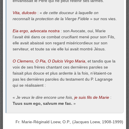
envahissait le Père qui ne peut retenir ses larmes.
Vita, dulcedo
: «
de cette douceur à laquelle on
reconnaît la protection de la Vierge Fidèle
» sur nos vies.
Eia ergo, advocata nostra
: son Avocate, oui, Marie
l’avait été dans ce combat crucifiant mené pour son Fils,
elle avait abaissé son regard miséricordieux sur son
serviteur, et toute sa vie elle lui avait montré Jésus.
O Clemens, O Pia, O Dulcis Virgo Maria
,
et tandis que la
voix de ses frères chantant ces dernières paroles se
faisait plus douce et plus ardente à la fois, n’étaient-ce
pas les dernières paroles du testament du P. Lagrange
qui se réalisaient :
«
Je veux le dire encore une fois,
je suis fils de Marie
:
Tuus sum ego, salvum me fac.
»
Fr. Marie-Réginald Loew, O.P., (Jacques Loew, 1908-1999)