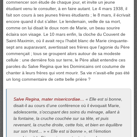
commencer son étude de chaque jour, et invite un jeune
étudiant venu le consulter, à en faire autant. Le 4 mars 1938, il
fait son cours à ses jeunes frères étudiants ; le 8 mars, il écrivait
encore quand il dut s’aliter. Le lendemain, veille de sa mort,
comme on lui disait le doux nom de Marie, un beau sourire
éclaira son visage. Le 10 mars enfin, la cloche du Couvent de
Saint-Maximin, où il avait reçu l’habit blanc de Marie cinquante-
sept ans auparavant, avertissait ses frères que l’agonie du Père
commençait ; tous se groupent alors autour de sa modeste
cellule : une dernière fois sur terre, le Père allait entendre ces
paroles du Salve Regina que les Dominicains ont coutume de
chanter à leurs frères qui vont mourir. Sa vie n’avait-elle pas été
un long commentaire de cette belle prière ?
Salve Regina, mater misericordiae…
« Elle est si bonne,
disait-il au cours d’une conférence où il évoquait Marie,
adolescente,
s’occupant des soins du ménage, allant à
la fontaine, la cruche couchée sur sa tête, et puis
revenant, la cruche droite, cette fois, et bien en équilibre
sur son front…
» «
Elle est si bonne
», et l’émotion