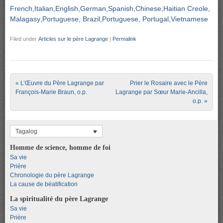
French
Italian
English
German
Spanish
Chinese
Haitian Creole
Malagasy
Portuguese, Brazil
Portuguese, Portugal
Vietnamese
Filed under
Articles sur le père Lagrange
|
Permalink
Post navigation
«
L’Œuvre du Père Lagrange par
Prier le Rosaire avec le Père
François-Marie Braun, o.p.
Lagrange par Sœur Marie-Ancilla,
o.p.
»
Tagalog
Homme de science, homme de foi
Sa vie
Prière
Chronologie du père Lagrange
La cause de béatification
La spiritualité du père Lagrange
Sa vie
Prière