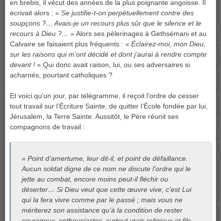
en brebis, il vécut des années de la plus poignante angoisse. Il
écrivait alors : «
Se justifie-t-on perpétuellement contre des
soupçons ?… Avais-je un recours plus sûr que le silence et le
recours à Dieu ?…
» Alors ses pèlerinages à Gethsémani et au
Calvaire se faisaient plus fréquents : «
Éclairez-moi, mon Dieu,
sur les raisons qui m’ont décidé et dont j’aurai à rendre compte
devant !
» Qui donc avait raison, lui, ou ses adversaires si
acharnés, pourtant catholiques ?
Et voici qu’un jour, par télégramme, il reçoit l’ordre de cesser
tout travail sur l’Écriture Sainte, de quitter l’École fondée par lui,
Jérusalem, la Terre Sainte. Aussitôt, le Père réunit ses
compagnons de travail :
« Point d’amertume, leur dit-il, et point de défaillance.
Aucun soldat digne de ce nom ne discute l’ordre qui le
jette au combat, encore moins peut-il fléchir ou
déserter… Si Dieu veut que cette œuvre vive, c’est Lui
qui la fera vivre comme par le passé ; mais vous ne
mériterez son assistance qu’à la condition de rester
courageux, enthousiastes, surtout vrais religieux et fils