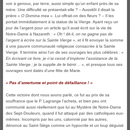
voir à genoux, par terre, aussi simple qu’un enfant près de sa
mère. Une difficulté se présentait-elle ? – Aussitôt il disait la
prière «
O Domina mea
». Lui offrait-on des fleurs ? – Il les
portait immédiatement à la statue de la Vierge. Ayant reçu un
jour de l’argent pour un article qu’il avait écrit sur la vie de
Notre-Dame à Nazareth : «
Oh
! dit-il,
on ne gagne pas de
l’argent à écrire sur la Sainte Vierge
», et il fit envoyer la somme
à une pauvre communauté religieuse consacrée à la Sainte
Vierge. Il termine ainsi l’un de ses ouvrages les plus célèbres : «
En écrivant ce livre, je n’ai cessé d’implorer l’assistance de la
Sainte Vierge ; je la supplie de le béni
r… », et presque tous ses
ouvrages sont datés d’une fête de Marie.
« Pas d’amertume et point de défaillance ! »
Cette victoire dont nous avons parlé, ce fut au prix de sa
souffrance que le P. Lagrange l’acheta, et bien peu ont
communié aussi réellement que lui au Mystère de Notre-Dame
des Sept-Douleurs, quand il fut attaqué par des catholiques eux-
mêmes. Incompris par les uns, calomnié par les autres,
dénoncé au Saint-Siège comme un hypocrite et un loup déguisé