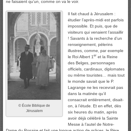
ne faisaient qu’un, comme on va le voir.
Il fait chaud à Jérusalem :
étudier l’après-midi est parfois
impossible. Et puis, que de
visiteurs qui venaient l’assaillir
! Savants à la recherche d’un
renseignement, pèlerins
illustres, comme, par exemple
er
le Roi Albert 1
et la Reine
des Belges, personnages
officiels, cardinaux, diplomates
ou même touristes… mais tout
le monde savait que le P.
Lagrange ne les recevrait pas
dans la matinée qu’il
consacrait entièrement, disait-
on, à l’étude. Et en effet, dès
© École Biblique de
Jérusalem
six heures du matin, après
avoir déjà célébré la Sainte
Messe à l’autel de Notre-
Dame du Rosaire et fait une longue action de grâces, le Père