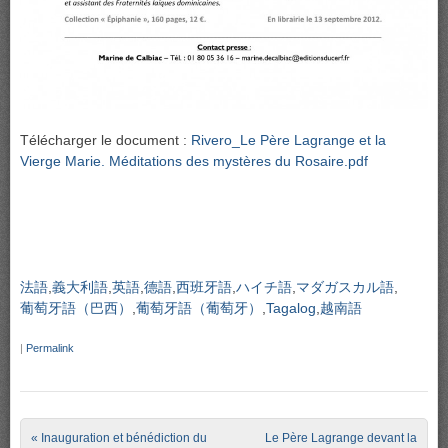
Télécharger le document :
Rivero_Le Père Lagrange et la
Vierge Marie. Méditations des mystères du Rosaire.pdf
法語
義大利語
英語
德語
西班牙語
ハイチ語
マダガスカル語
葡萄牙語（巴西）
葡萄牙語（葡萄牙）
Tagalog
越南語
|
Permalink
Post navigation
«
Inauguration et bénédiction du
Le Père Lagrange devant la