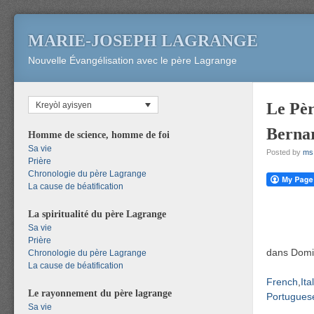
MARIE-JOSEPH LAGRANGE
Nouvelle Évangélisation avec le père Lagrange
Le Pèr
Kreyòl ayisyen
Bernar
Homme de science, homme de foi
Sa vie
Posted by
ms
Prière
Chronologie du père Lagrange
La cause de béatification
La spiritualité du père Lagrange
Sa vie
Prière
dans Domin
Chronologie du père Lagrange
La cause de béatification
French
Ita
Le rayonnement du père lagrange
Portuguese
Sa vie