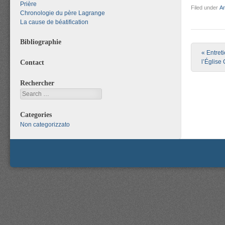
Prière
Filed under
Ar
Chronologie du père Lagrange
La cause de béatification
Bibliographie
Post nav
«
Entreti
l’Église
Contact
Rechercher
Search
Categories
Non categorizzato