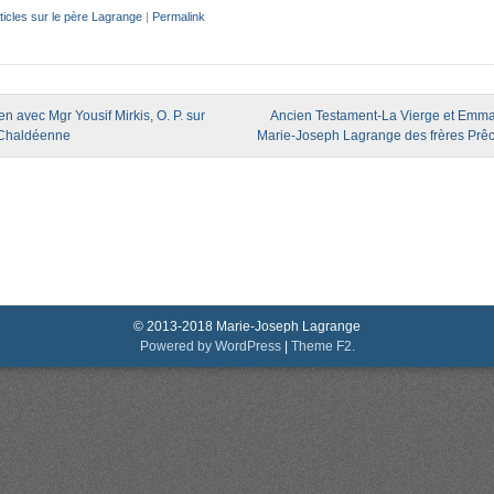
ticles sur le père Lagrange
|
Permalink
igation
en avec Mgr Yousif Mirkis, O. P. sur
Ancien Testament-La Vierge et Emma
 Chaldéenne
Marie-Joseph Lagrange des frères Prê
© 2013-2018 Marie-Joseph Lagrange
Powered by WordPress
|
Theme F2.