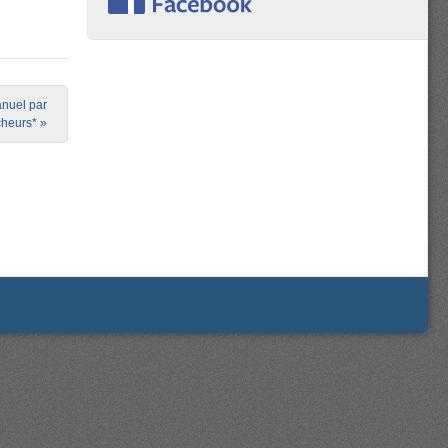
nuel par
cheurs*
»