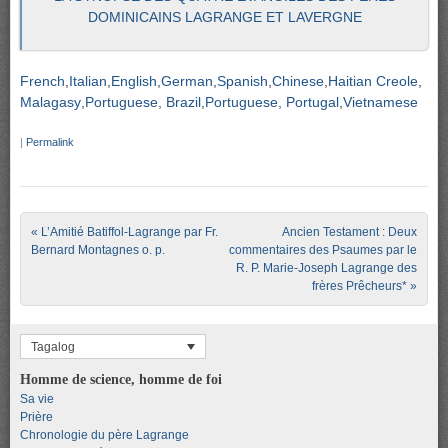
DOMINICAINS LAGRANGE ET LAVERGNE
French
Italian
English
German
Spanish
Chinese
Haitian Creole
Malagasy
Portuguese, Brazil
Portuguese, Portugal
Vietnamese
|
Permalink
Post navigation
«
L’Amitié Batiffol-Lagrange par Fr.
Ancien Testament : Deux
Bernard Montagnes o. p.
commentaires des Psaumes par le
R. P. Marie-Joseph Lagrange des
frères Prêcheurs*
»
Tagalog
Homme de science, homme de foi
Sa vie
Prière
Chronologie du père Lagrange