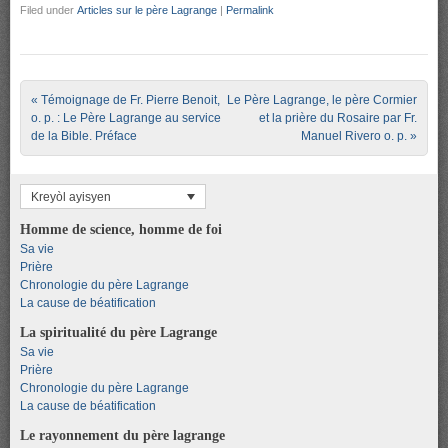
Filed under
Articles sur le père Lagrange
|
Permalink
Post navigation
«
Témoignage de Fr. Pierre Benoit,
Le Père Lagrange, le père Cormier
o. p. : Le Père Lagrange au service
et la prière du Rosaire par Fr.
de la Bible. Préface
Manuel Rivero o. p.
»
Kreyòl ayisyen
Homme de science, homme de foi
Sa vie
Prière
Chronologie du père Lagrange
La cause de béatification
La spiritualité du père Lagrange
Sa vie
Prière
Chronologie du père Lagrange
La cause de béatification
Le rayonnement du père lagrange