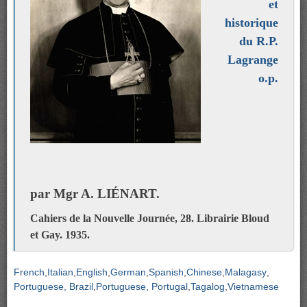
et
historique
du R.P.
Lagrange
o.p.
par Mgr A. LIÉNART.
Cahiers de la Nouvelle Journée, 28. Librairie Bloud
et Gay. 1935.
French
Italian
English
German
Spanish
Chinese
Malagasy
Portuguese, Brazil
Portuguese, Portugal
Tagalog
Vietnamese