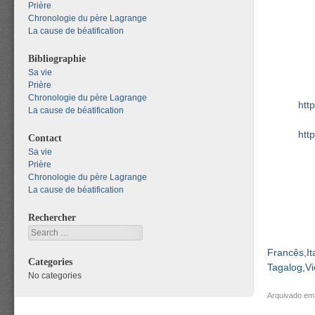
Prière
Chronologie du père Lagrange
La cause de béatification
Bibliographie
Sa vie
Prière
Chronologie du père Lagrange
htt
La cause de béatification
htt
Contact
Sa vie
Prière
Chronologie du père Lagrange
La cause de béatification
Rechercher
Search
Francês
It
Categories
Tagalog
Vi
No categories
Arquivado e