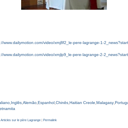
p://www.dailymotion.com/video/xmj8f2_le-pere-lagrange-1-2_news?star
p://www.dailymotion.com/video/xmjlp9_le-pere-lagrange-2-2_news?star
aliano
Inglês
Alemão
Espanhol
Chinês
Haitian Creole
Malagasy
Portug
etnamita
m
Articles sur le père Lagrange
|
Permalink