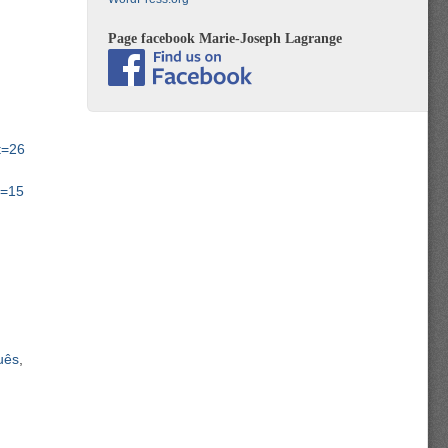
Page facebook Marie-Joseph Lagrange
t=26
t=15
uês