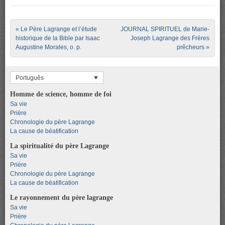
Post navigation
«
Le Père Lagrange et l’étude
JOURNAL SPIRITUEL de Marie-
historique de la Bible par Isaac
Joseph Lagrange des Frères
Augustine Morales, o. p.
prêcheurs
»
Português
Homme de science, homme de foi
Sa vie
Prière
Chronologie du père Lagrange
La cause de béatification
La spiritualité du père Lagrange
Sa vie
Prière
Chronologie du père Lagrange
La cause de béatification
Le rayonnement du père lagrange
Sa vie
Prière