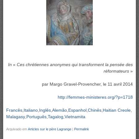
In
«
Ces chrétiennes anonymes qui transforment la pensée des
réformateurs
»
par Margo Gravel-Provencher, le 11 avril 2014
http://femmes-ministeres.org/?p=1718
Francês
Italiano
Inglês
Alemão
Espanhol
Chinês
Haitian Creole
Malagasy
Português
Tagalog
Vietnamita
Arquivado em
Articles sur le père Lagrange
|
Permalink