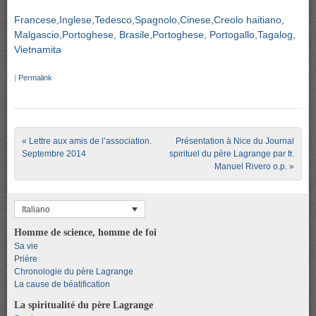
Francese
Inglese
Tedesco
Spagnolo
Cinese
Creolo haitiano
Malgascio
Portoghese, Brasile
Portoghese, Portogallo
Tagalog
Vietnamita
|
Permalink
Post navigation
«
Lettre aux amis de l’association.
Présentation à Nice du Journal
Septembre 2014
spirituel du père Lagrange par fr.
Manuel Rivero o.p.
»
Italiano
Homme de science, homme de foi
Sa vie
Prière
Chronologie du père Lagrange
La cause de béatification
La spiritualité du père Lagrange