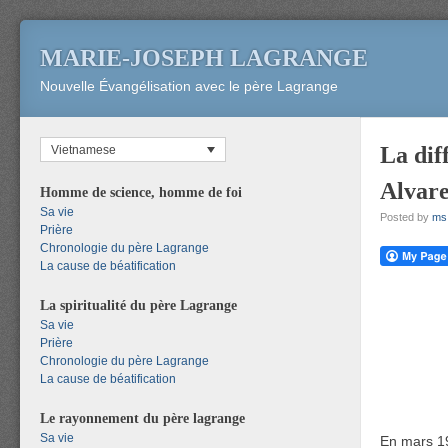
MARIE-JOSEPH LAGRANGE
Nouvelle Évangélisation avec le père Lagrange
La dif
Vietnamese
Alvare
Homme de science, homme de foi
Sa vie
Posted by
ms
Prière
Chronologie du père Lagrange
La cause de béatification
La spiritualité du père Lagrange
Sa vie
Prière
Chronologie du père Lagrange
La cause de béatification
Le rayonnement du père lagrange
Sa vie
En mars 19