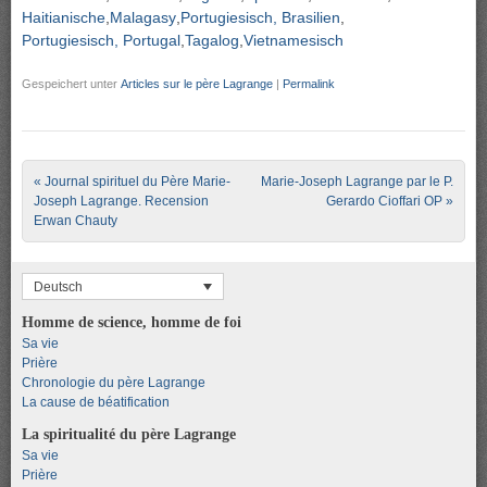
Haitianische
Malagasy
Portugiesisch, Brasilien
Portugiesisch, Portugal
Tagalog
Vietnamesisch
Gespeichert unter
Articles sur le père Lagrange
|
Permalink
Post navigation
«
Journal spirituel du Père Marie-
Marie-Joseph Lagrange par le P.
Joseph Lagrange. Recension
Gerardo Cioffari OP
»
Erwan Chauty
Deutsch
Homme de science, homme de foi
Sa vie
Prière
Chronologie du père Lagrange
La cause de béatification
La spiritualité du père Lagrange
Sa vie
Prière