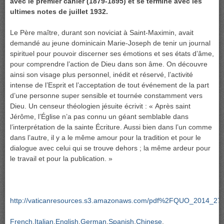
avec le premier cahier (1879-1895) et se termine avec les
ultimes notes de juillet 1932.
Le Père maître, durant son noviciat à Saint-Maximin, avait
demandé au jeune dominicain Marie-Joseph de tenir un journal
spirituel pour pouvoir discerner ses émotions et ses états d’âme,
pour comprendre l’action de Dieu dans son âme. On découvre
ainsi son visage plus personnel, inédit et réservé, l’activité
intense de l’Esprit et l’acceptation de tout événement de la part
d’une personne super sensible et tournée constamment vers
Dieu. Un censeur théologien jésuite écrivit : « Après saint
Jérôme, l’Église n’a pas connu un géant semblable dans
l’interprétation de la sainte Écriture. Aussi bien dans l’un comme
dans l’autre, il y a le même amour pour la tradition et pour le
dialogue avec celui qui se trouve dehors ; la même ardeur pour
le travail et pour la publication. »
http://vaticanresources.s3.amazonaws.com/pdf%2FQUO_2014_27
French
Italian
English
German
Spanish
Chinese