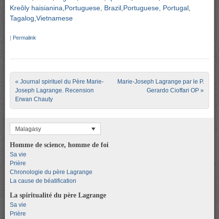
Kreôly haisianina
Portuguese, Brazil
Portuguese, Portugal
Tagalog
Vietnamese
|
Permalink
Post navigation
«
Journal spirituel du Père Marie-
Marie-Joseph Lagrange par le P.
Joseph Lagrange. Recension
Gerardo Cioffari OP
»
Erwan Chauty
Malagasy
Homme de science, homme de foi
Sa vie
Prière
Chronologie du père Lagrange
La cause de béatification
La spiritualité du père Lagrange
Sa vie
Prière