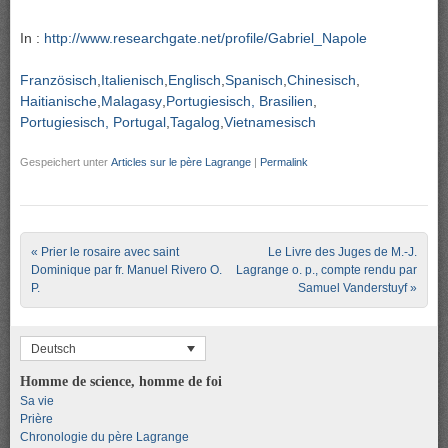
In :
http://www.researchgate.net/profile/Gabriel_Napole
Französisch
Italienisch
Englisch
Spanisch
Chinesisch
Haitianische
Malagasy
Portugiesisch, Brasilien
Portugiesisch, Portugal
Tagalog
Vietnamesisch
Gespeichert unter
Articles sur le père Lagrange
|
Permalink
Post navigation
«
Prier le rosaire avec saint
Le Livre des Juges de M.-J.
Dominique par fr. Manuel Rivero O.
Lagrange o. p., compte rendu par
P.
Samuel Vanderstuyf
»
Deutsch
Homme de science, homme de foi
Sa vie
Prière
Chronologie du père Lagrange