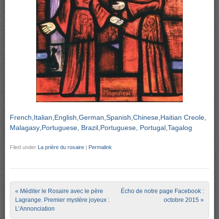
French
Italian
English
German
Spanish
Chinese
Haitian Creole
Malagasy
Portuguese, Brazil
Portuguese, Portugal
Tagalog
Filed under
La prière du rosaire
|
Permalink
Post navigation
«
Méditer le Rosaire avec le père
Écho de notre page Facebook :
Lagrange. Premier mystère joyeux :
octobre 2015
»
L’Annonciation