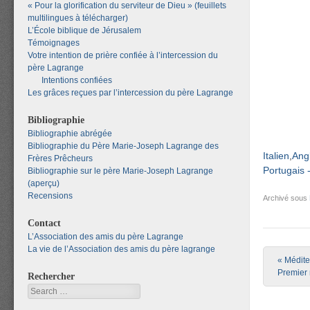
« Pour la glorification du serviteur de Dieu » (feuillets
multilingues à télécharger)
L’École biblique de Jérusalem
Témoignages
Votre intention de prière confiée à l’intercession du
père Lagrange
Intentions confiées
Les grâces reçues par l’intercession du père Lagrange
Bibliographie
Bibliographie abrégée
Bibliographie du Père Marie-Joseph Lagrange des
Italien
Ang
Frères Prêcheurs
Portugais 
Bibliographie sur le père Marie-Joseph Lagrange
(aperçu)
Recensions
Archivé sous
Contact
L’Association des amis du père Lagrange
La vie de l’Association des amis du père lagrange
Post nav
«
Méditer
Premier 
Rechercher
Search