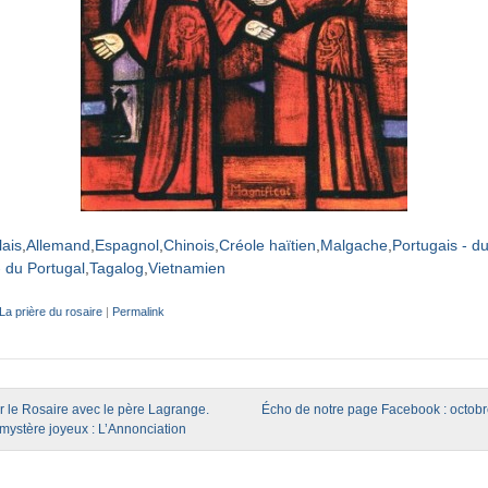
lais
Allemand
Espagnol
Chinois
Créole haïtien
Malgache
Portugais - du
- du Portugal
Tagalog
Vietnamien
La prière du rosaire
|
Permalink
igation
 le Rosaire avec le père Lagrange.
Écho de notre page Facebook : octob
mystère joyeux : L’Annonciation