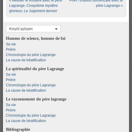
Post navigation
«
Méditer le Rosaire avec le père
Prier l’oraison dominicale avec le
Lagrange. Cinquième mystère
père Lagrange
»
glorieux. Le Jugement dernier
Kreyòl ayisyen
Homme de science, homme de foi
Sa vie
Prière
Chronologie du père Lagrange
La cause de béatification
La spiritualité du père Lagrange
Sa vie
Prière
Chronologie du père Lagrange
La cause de béatification
Le rayonnement du père lagrange
Sa vie
Prière
Chronologie du père Lagrange
La cause de béatification
Bibliographie