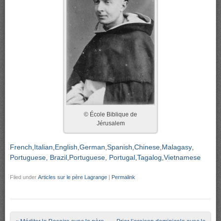
© École Biblique de
Jérusalem
French
Italian
English
German
Spanish
Chinese
Malagasy
Portuguese, Brazil
Portuguese, Portugal
Tagalog
Vietnamese
Filed under
Articles sur le père Lagrange
|
Permalink