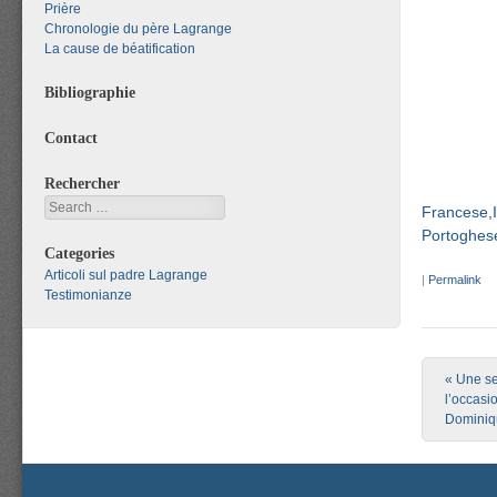
Prière
Chronologie du père Lagrange
La cause de béatification
Bibliographie
Contact
Rechercher
Search
Francese
Portoghese
Categories
Articoli sul padre Lagrange
|
Permalink
Testimonianze
Post nav
«
Une sem
l’occasi
Dominiqu