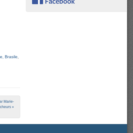
e, Brasile
ar Marie-
êcheurs
»