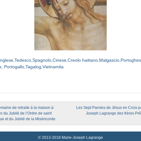
Inglese
Tedesco
Spagnolo
Cinese
Creolo haitiano
Malgascio
Portoghes
, Portogallo
Tagalog
Vietnamita
igation
aine de retraite à la maison à
Les Sept Paroles de Jésus en Croix p
on du Jubilé de l’Ordre de saint
Joseph Lagrange des frères Pr
e et du Jubilé de la Miséricorde
© 2013-2018 Marie-Joseph Lagrange