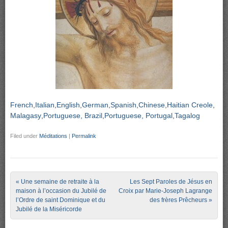
French
Italian
English
German
Spanish
Chinese
Haitian Creole
Malagasy
Portuguese, Brazil
Portuguese, Portugal
Tagalog
Filed under
Méditations
|
Permalink
Post navigation
«
Une semaine de retraite à la
Les Sept Paroles de Jésus en
maison à l’occasion du Jubilé de
Croix par Marie-Joseph Lagrange
l’Ordre de saint Dominique et du
des frères Prêcheurs
»
Jubilé de la Miséricorde