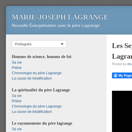
MARIE-JOSEPH LAGRANGE
Nouvelle Évangélisation avec le père Lagrange
Les Se
Português
Lagran
Homme de science, homme de foi
Sa vie
Posted by
ms
Prière
Chronologie du père Lagrange
La cause de béatification
La spiritualité du père Lagrange
Sa vie
Prière
Chronologie du père Lagrange
La cause de béatification
Le rayonnement du père lagrange
Sa vie