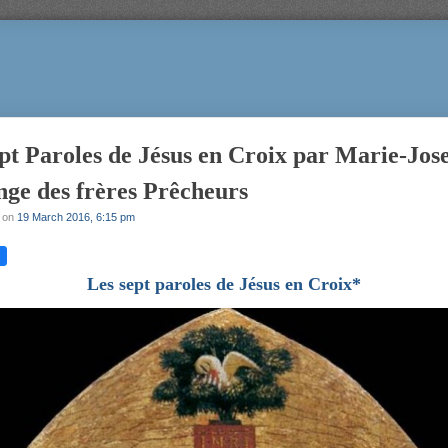
pt Paroles de Jésus en Croix par Marie-Jos
ge des frères Prêcheurs
on
19 March 2016, 6:15 pm
Les sept paroles de Jésus en Croix*