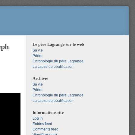
Le père Lagrange sur le web
eph
Sa vie
Prière
Chronologie du père Lagrange
La cause de béatification
Archives
Sa vie
Prière
Chronologie du père Lagrange
La cause de béatification
Informations site
Log in
Entries feed
Comments feed
WordPress.org