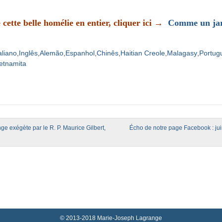
 cette belle homélie en entier, cliquer ici →
Comme un jar
aliano
Inglês
Alemão
Espanhol
Chinês
Haitian Creole
Malagasy
Portug
etnamita
igation
e exégète par le R. P. Maurice Gilbert,
Écho de notre page Facebook : ju
© 2013-2018 Marie-Joseph Lagrange