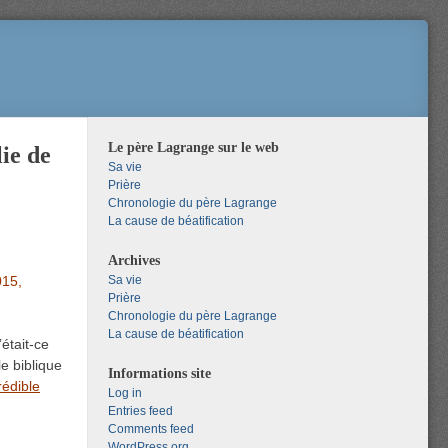
Le père Lagrange sur le web
ie de
Sa vie
Prière
Chronologie du père Lagrange
La cause de béatification
Archives
015,
Sa vie
Prière
Chronologie du père Lagrange
La cause de béatification
’était-ce
e biblique
Informations site
rédible
Log in
Entries feed
Comments feed
WordPress.org