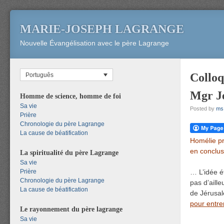
MARIE-JOSEPH LAGRANGE
Nouvelle Évangélisation avec le père Lagrange
Colloq
Português
Mgr Je
Homme de science, homme de foi
Sa vie
Posted by
ms
Prière
Chronologie du père Lagrange
La cause de béatification
Homélie pr
en conclus
La spiritualité du père Lagrange
Sa vie
Prière
… L’idée ét
Chronologie du père Lagrange
pas d’aill
La cause de béatification
de Jérusal
pour entre
Le rayonnement du père lagrange
Sa vie