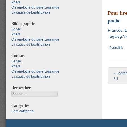
Prière
Chronologie du père Lagrange
Pour lire
La cause de béatification
poche
Bibliographie
Sa vie
Francês
It
Prière
Tagalog
Vi
Chronologie du père Lagrange
La cause de béatification
|
Permalink
Contact
Sa vie
Prière
Chronologie du père Lagrange
Post nav
«
Lagrang
La cause de béatification
s. j.
Rechercher
Search
Categories
Sem categoria