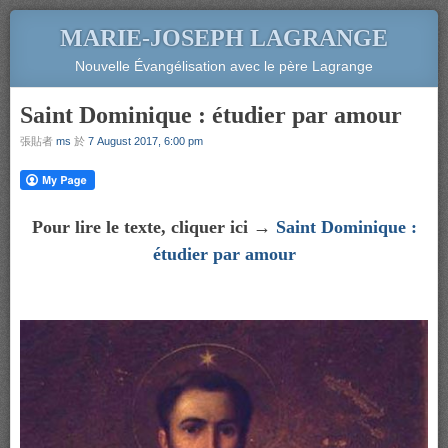
MARIE-JOSEPH LAGRANGE
Nouvelle Évangélisation avec le père Lagrange
Saint Dominique : étudier par amour
張貼者
ms
於
7 August 2017, 6:00 pm
Pour lire le texte, cliquer ici →
Saint Dominique :
étudier par amour