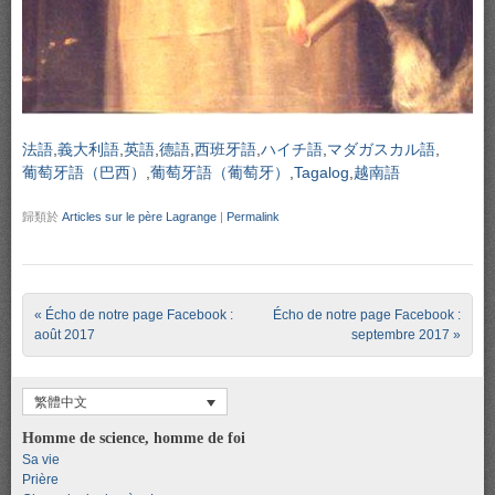
法語
義大利語
英語
德語
西班牙語
ハイチ語
マダガスカル語
葡萄牙語（巴西）
葡萄牙語（葡萄牙）
Tagalog
越南語
歸類於
Articles sur le père Lagrange
|
Permalink
Post navigation
«
Écho de notre page Facebook :
Écho de notre page Facebook :
août 2017
septembre 2017
»
繁體中文
Homme de science, homme de foi
Sa vie
Prière