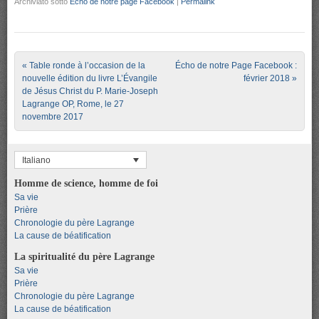
Archiviato sotto
Écho de notre page Facebook
|
Permalink
Post navigation
«
Table ronde à l’occasion de la
Écho de notre Page Facebook :
nouvelle édition du livre L’Évangile
février 2018
»
de Jésus Christ du P. Marie-Joseph
Lagrange OP, Rome, le 27
novembre 2017
Italiano
Homme de science, homme de foi
Sa vie
Prière
Chronologie du père Lagrange
La cause de béatification
La spiritualité du père Lagrange
Sa vie
Prière
Chronologie du père Lagrange
La cause de béatification