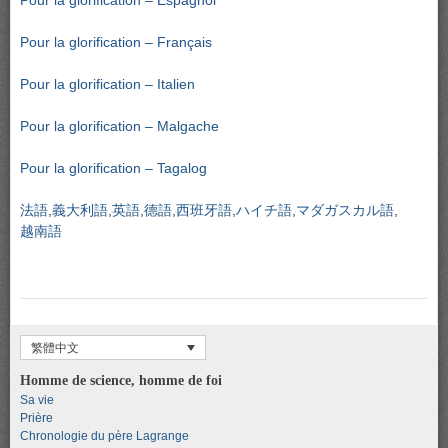
Pour la glorification – Espagnol
Pour la glorification – Français
Pour la glorification – Italien
Pour la glorification – Malgache
Pour la glorification – Tagalog
法語
義大利語
英語
德語
西班牙語
ハイチ語
マダガスカル語
越南語
繁體中文
Homme de science, homme de foi
Sa vie
Prière
Chronologie du père Lagrange