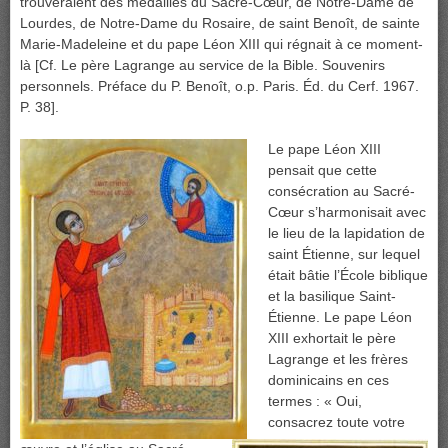
trouveraient des médailles du Sacré-Cœur, de Notre-Dame de
Lourdes, de Notre-Dame du Rosaire, de saint Benoît, de sainte
Marie-Madeleine et du pape Léon XIII qui régnait à ce moment-
là [Cf. Le père Lagrange au service de la Bible. Souvenirs
personnels. Préface du P. Benoît, o.p. Paris. Éd. du Cerf. 1967.
P. 38].
Le pape Léon XIII
pensait que cette
consécration au Sacré-
Cœur s’harmonisait
avec
le lieu de la lapidation de
saint Étienne, sur lequel
était bâtie l’École biblique
et la basilique Saint-
Étienne. Le pape Léon
XIII exhortait le père
Lagrange et les frères
dominicains en ces
termes : « Oui,
consacrez toute votre