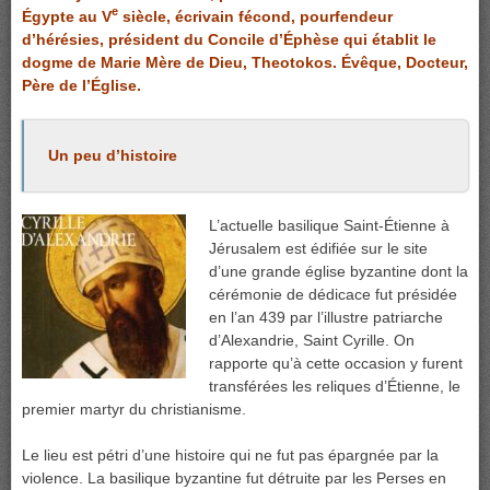
e
Égypte au V
siècle, écrivain fécond, pourfendeur
d’hérésies, président du Concile d’Éphèse qui établit le
dogme de Marie Mère de Dieu, Theotokos. Évêque, Docteur,
Père de l’Église.
Un peu d’histoire
L’actuelle basilique Saint-Étienne à
Jérusalem est édifiée sur le site
d’une grande église byzantine dont la
cérémonie de dédicace fut présidée
en l’an 439 par l’illustre patriarche
d’Alexandrie, Saint Cyrille. On
rapporte qu’à cette occasion y furent
transférées les reliques d’Étienne, le
premier martyr du christianisme.
Le lieu est pétri d’une histoire qui ne fut pas épargnée par la
violence. La basilique byzantine fut détruite par les Perses en