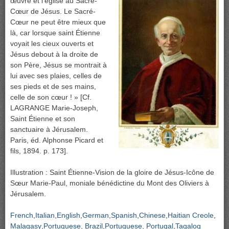
œuvre et l’église au Sacré-
Cœur de Jésus. Le Sacré-
Cœur ne peut être mieux que
là, car lorsque saint Étienne
voyait les cieux ouverts et
Jésus debout à la droite de
son Père, Jésus se montrait à
lui avec ses plaies, celles de
ses pieds et de ses mains,
celle de son cœur ! » [Cf.
LAGRANGE Marie-Joseph,
Saint Étienne et son
sanctuaire à Jérusalem.
Paris, éd. Alphonse Picard et
fils, 1894. p. 173].
Illustration : Saint Étienne-Vision de la gloire de Jésus-Icône de
Sœur Marie-Paul, moniale bénédictine du Mont des Oliviers à
Jérusalem.
French
Italian
English
German
Spanish
Chinese
Haitian Creole
Malagasy
Portuguese, Brazil
Portuguese, Portugal
Tagalog