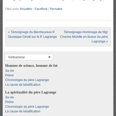
Filed under
Actualités - FaceBook
|
Permalink
Post navigation
«
Témoignage du Bienheureux P.
Témoignage-Hommage de Mgr
Giuseppe Girotti sur le P. Lagrange
Charles Molette en faveur du père
Lagrange
»
Vietnamese
Homme de science, homme de foi
Sa vie
Prière
Chronologie du père Lagrange
La cause de béatification
La spiritualité du père Lagrange
Sa vie
Prière
Chronologie du père Lagrange
La cause de béatification