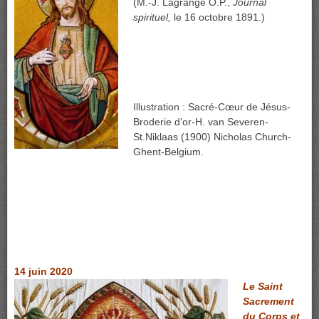
(M.-J. Lagrange O.P.,
Journal
spirituel,
le 16 octobre 1891.)
Illustration : Sacré-Cœur de Jésus-
Broderie d’or-H. van Severen-
St.Niklaas (1900) Nicholas Church-
Ghent-Belgium.
14 juin 2020
Le Saint
Sacrement
du Corps et