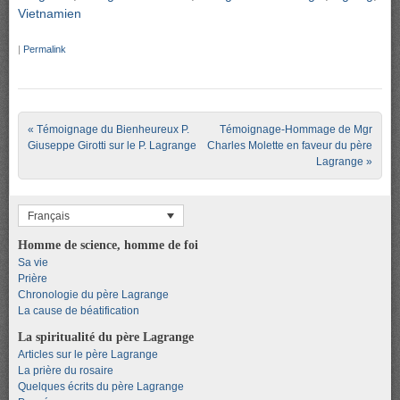
Vietnamien
|
Permalink
Post navigation
«
Témoignage du Bienheureux P.
Témoignage-Hommage de Mgr
Giuseppe Girotti sur le P. Lagrange
Charles Molette en faveur du père
Lagrange
»
Français
Homme de science, homme de foi
Sa vie
Prière
Chronologie du père Lagrange
La cause de béatification
La spiritualité du père Lagrange
Articles sur le père Lagrange
La prière du rosaire
Quelques écrits du père Lagrange