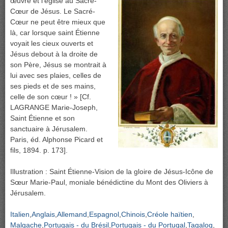
œuvre et l’église au Sacré-
Cœur de Jésus. Le Sacré-
Cœur ne peut être mieux que
là, car lorsque saint Étienne
voyait les cieux ouverts et
Jésus debout à la droite de
son Père, Jésus se montrait à
lui avec ses plaies, celles de
ses pieds et de ses mains,
celle de son cœur ! » [Cf.
LAGRANGE Marie-Joseph,
Saint Étienne et son
sanctuaire à Jérusalem.
Paris, éd. Alphonse Picard et
fils, 1894. p. 173].
Illustration : Saint Étienne-Vision de la gloire de Jésus-Icône de
Sœur Marie-Paul, moniale bénédictine du Mont des Oliviers à
Jérusalem.
Italien
Anglais
Allemand
Espagnol
Chinois
Créole haïtien
Malgache
Portugais - du Brésil
Portugais - du Portugal
Tagalog