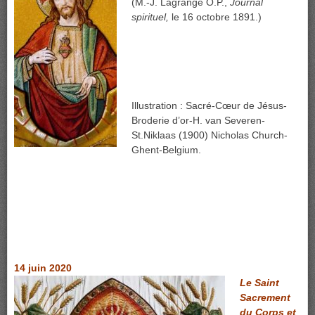
(M.-J. Lagrange O.P.,
Journal
spirituel,
le 16 octobre 1891.)
Illustration : Sacré-Cœur de Jésus-
Broderie d’or-H. van Severen-
St.Niklaas (1900) Nicholas Church-
Ghent-Belgium.
14 juin 2020
Le Saint
Sacrement
du Corps et