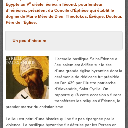
e
Égypte au V
siècle, écrivain fécond, pourfendeur
d’hérésies, président du Concile d’Éphèse qui établit le
dogme de Marie Mère de Dieu, Theotokos. Évêque, Docteur,
Père de l’Église.
Un peu d’histoire
L’actuelle basilique Saint-Étienne à
Jérusalem est édifiée sur le site
d’une grande église byzantine dont la
cérémonie de dédicace fut présidée
en l’an 439 par l’illustre patriarche
d’Alexandrie, Saint Cyrille. On
rapporte qu’à cette occasion y furent
transférées les reliques d’Étienne, le
premier martyr du christianisme.
Le lieu est pétri d’une histoire qui ne fut pas épargnée par la
violence. La basilique byzantine fut détruite par les Perses en