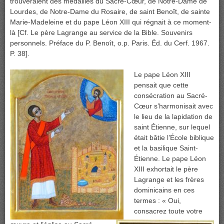
trouveraient des médailles du Sacré-Cœur, de Notre-Dame de
Lourdes, de Notre-Dame du Rosaire, de saint Benoît, de sainte
Marie-Madeleine et du pape Léon XIII qui régnait à ce moment-
là [Cf. Le père Lagrange au service de la Bible. Souvenirs
personnels. Préface du P. Benoît, o.p. Paris. Éd. du Cerf. 1967.
P. 38].
Le pape Léon XIII
pensait que cette
consécration au Sacré-
Cœur s’harmonisait
avec
le lieu de la lapidation de
saint Étienne, sur lequel
était bâtie l’École biblique
et la basilique Saint-
Étienne. Le pape Léon
XIII exhortait le père
Lagrange et les frères
dominicains en ces
termes : « Oui,
consacrez toute votre