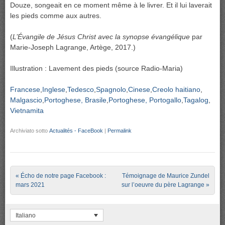
Douze, songeait en ce moment même à le livrer. Et il lui laverait
les pieds comme aux autres.
(
L’Évangile de Jésus Christ avec la synopse évangélique
par
Marie-Joseph Lagrange, Artège, 2017.)
Illustration : Lavement des pieds (source Radio-Maria)
Francese
Inglese
Tedesco
Spagnolo
Cinese
Creolo haitiano
Malgascio
Portoghese, Brasile
Portoghese, Portogallo
Tagalog
Vietnamita
Archiviato sotto
Actualités - FaceBook
|
Permalink
Post navigation
«
Écho de notre page Facebook :
Témoignage de Maurice Zundel
mars 2021
sur l’oeuvre du père Lagrange
»
Italiano