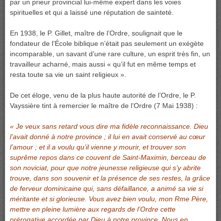
par un prieur provincial lui-même expert dans les voies
spirituelles et qui a laissé une réputation de sainteté.
En 1938, le P. Gillet, maître de l’Ordre, soulignait que le
fondateur de l’École biblique n’était pas seulement un exégète
incomparable, un savant d’une rare culture, un esprit très fin, un
travailleur acharné, mais aussi « qu’il fut en même temps et
resta toute sa vie un saint religieux ».
De cet éloge, venu de la plus haute autorité de l’Ordre, le P.
Vayssière tint à remercier le maître de l’Ordre (7 Mai 1938) :
« Je veux sans retard vous dire ma fidèle reconnaissance. Dieu
l’avait donné à notre province ; il lui en avait conservé au cœur
l’amour ; et il a voulu qu’il vienne y mourir, et trouver son
suprême repos dans ce couvent de Saint-Maximin, berceau de
son noviciat, pour que notre jeunesse religieuse qui s’y abrite
trouve, dans son souvenir et la présence de ses restes, la grâce
de ferveur dominicaine qui, sans défaillance, a animé sa vie si
méritante et si glorieuse. Vous avez bien voulu, mon Rme Père,
mettre en pleine lumière aux regards de l’Ordre cette
prérogative accordée par Dieu à notre province. Nous en