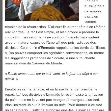
une part
aussi large à
de simples
disciples
comme
témoins de la résurrection. D’ailleurs ils auront hâte d’en référer
aux Apôtres. Le récit est simple, et bien propre à produire la
conviction ; les sentiments ne sont point décrits mais sortent
avec un naturel exquis de l’âme affligée puis radieuse des
disciples. Ce chemin d’Emmaüs rappellerait les bords de l’Illisos,
si l’on pouvait comparer les agréables conversations, ou même
les suggestions profondes de Socrate, à une si touchante
manifestation du Sauveur du Monde.
«
Reste avec nous, car le soir vient, et le jour est déjà à son
déclin.
»
Bientôt on se met à table, et on laisse l’étranger présider le
repas. […] Les disciples d’Emmaüs le reconnaisse à la fraction
du pain, mais ne le voient pas manger ; il mangera plus tard.
Ainsi insistent-ils sur la
fraction du pain
. Pour donner à ce mot
un sens précis, il suffit de supposer que Jésus avait sa manière