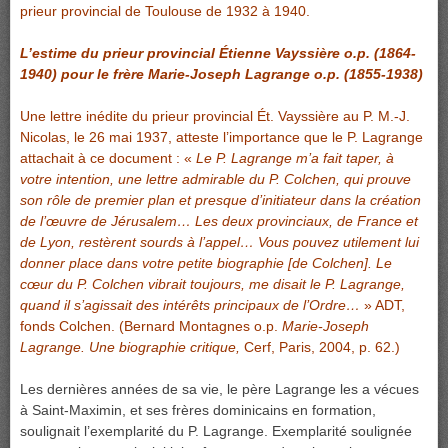
prieur provincial de Toulouse de 1932 à 1940.
L’estime du prieur provincial Étienne Vayssière o.p. (1864-
1940) pour le frère Marie-Joseph Lagrange o.p. (1855-1938)
Une lettre inédite du prieur provincial Ét. Vayssière au P. M.-J.
Nicolas, le 26 mai 1937, atteste l’importance que le P. Lagrange
attachait à ce document : «
Le P. Lagrange m’a fait taper, à
votre intention, une lettre admirable du P. Colchen, qui prouve
son rôle de premier plan et presque d’initiateur dans la création
de l’œuvre de Jérusalem… Les deux provinciaux, de France et
de Lyon, restèrent sourds à l’appel… Vous pouvez utilement lui
donner place dans votre petite biographie [de Colchen]. Le
cœur du P. Colchen vibrait toujours, me disait le P. Lagrange,
quand il s’agissait des intérêts principaux de l’Ordre…
» ADT,
fonds Colchen. (Bernard Montagnes o.p.
Marie-Joseph
Lagrange. Une biographie critique,
Cerf, Paris, 2004, p. 62.)
Les dernières années de sa vie, le père Lagrange les a vécues
à Saint-Maximin, et ses frères dominicains en formation,
soulignait l’exemplarité du P. Lagrange. Exemplarité soulignée