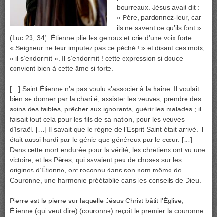
bourreaux. Jésus avait dit :
« Père, pardonnez-leur, car
ils ne savent ce qu’ils font »
(Luc 23, 34). Étienne plie les genoux et crie d’une voix forte :
« Seigneur ne leur imputez pas ce péché ! » et disant ces mots,
« il s’endormit ». Il s’endormit ! cette expression si douce
convient bien à cette âme si forte.
[…] Saint Étienne n’a pas voulu s’associer à la haine. Il voulait
bien se donner par la charité, assister les veuves, prendre des
soins des faibles, prêcher aux ignorants, guérir les malades ; il
faisait tout cela pour les fils de sa nation, pour les veuves
d’Israël. […] Il savait que le règne de l’Esprit Saint était arrivé. Il
était aussi hardi par le génie que généreux par le cœur. […]
Dans cette mort endurée pour la vérité, les chrétiens ont vu une
victoire, et les Pères, qui savaient peu de choses sur les
origines d’Étienne, ont reconnu dans son nom même de
Couronne, une harmonie préétablie dans les conseils de Dieu.
Pierre est la pierre sur laquelle Jésus Christ bâtit l’Église,
Étienne (qui veut dire) (couronne) reçoit le premier la couronne