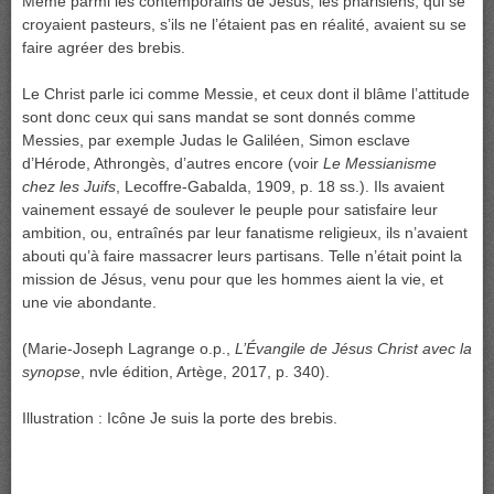
Même parmi les contemporains de Jésus, les pharisiens, qui se
croyaient pasteurs, s’ils ne l’étaient pas en réalité, avaient su se
faire agréer des brebis.
Le Christ parle ici comme Messie, et ceux dont il blâme l’attitude
sont donc ceux qui sans mandat se sont donnés comme
Messies, par exemple Judas le Galiléen, Simon esclave
d’Hérode, Athrongès, d’autres encore (voir
Le Messianisme
chez les Juifs
, Lecoffre-Gabalda, 1909, p. 18 ss.). Ils avaient
vainement essayé de soulever le peuple pour satisfaire leur
ambition, ou, entraînés par leur fanatisme religieux, ils n’avaient
abouti qu’à faire massacrer leurs partisans. Telle n’était point la
mission de Jésus, venu pour que les hommes aient la vie, et
une vie abondante.
(Marie-Joseph Lagrange o.p.,
L’Évangile de Jésus Christ avec la
synopse
, nvle édition, Artège, 2017, p. 340).
Illustration : Icône Je suis la porte des brebis.