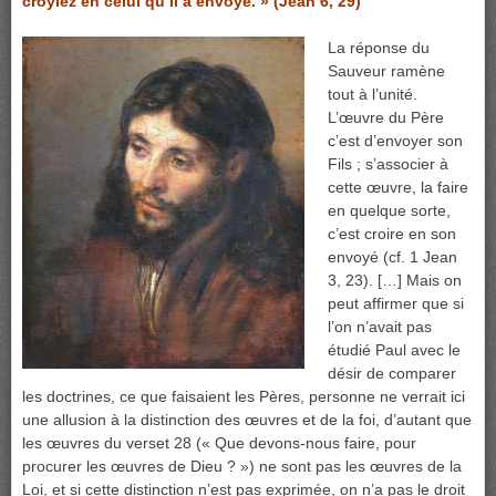
croyiez en celui qu’il a envoyé. » (Jean 6, 29)
La réponse du
Sauveur ramène
tout à l’unité.
L’œuvre du Père
c’est d’envoyer son
Fils ; s’associer à
cette œuvre, la faire
en quelque sorte,
c’est croire en son
envoyé (cf. 1 Jean
3, 23). […] Mais on
peut affirmer que si
l’on n’avait pas
étudié Paul avec le
désir de comparer
les doctrines, ce que faisaient les Pères, personne ne verrait ici
une allusion à la distinction des œuvres et de la foi, d’autant que
les œuvres du verset 28 (« Que devons-nous faire, pour
procurer les œuvres de Dieu ? ») ne sont pas les œuvres de la
Loi, et si cette distinction n’est pas exprimée, on n’a pas le droit