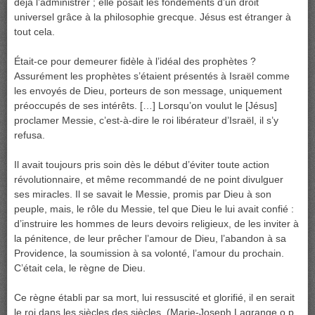
déjà l’administrer ; elle posait les fondements d’un droit
universel grâce à la philosophie grecque. Jésus est étranger à
tout cela.
Était-ce pour demeurer fidèle à l’idéal des prophètes ?
Assurément les prophètes s’étaient présentés à Israël comme
les envoyés de Dieu, porteurs de son message, uniquement
préoccupés de ses intérêts. […] Lorsqu’on voulut le [Jésus]
proclamer Messie, c’est-à-dire le roi libérateur d’Israël, il s’y
refusa.
Il avait toujours pris soin dès le début d’éviter toute action
révolutionnaire, et même recommandé de ne point divulguer
ses miracles. Il se savait le Messie, promis par Dieu à son
peuple, mais, le rôle du Messie, tel que Dieu le lui avait confié :
d’instruire les hommes de leurs devoirs religieux, de les inviter à
la pénitence, de leur prêcher l’amour de Dieu, l’abandon à sa
Providence, la soumission à sa volonté, l’amour du prochain.
C’était cela, le règne de Dieu.
Ce règne établi par sa mort, lui ressuscité et glorifié, il en serait
le roi dans les siècles des siècles. (Marie-Joseph Lagrange o.p.