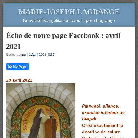
MARIE-JOSEPH LAGRANGE
Nouvelle Évangélisation avec le père Lagrange
Écho de notre page Facebook : avril
2021
Scritto da
ms
il
2 April 2021, 0:37
29 avril 2021
Pauvreté, silence,
exercice intérieur de
l’esprit
C’est exactement la
doctrine de sainte