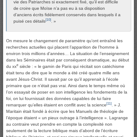
vie des Patriarches si exactement fixé, qu’il est difficile
de croire que Moïse n’a pas eu à sa disposition
d’anciens écrits fidèlement conservés dans lesquels il a
[10]
puisé ces détails
. »
On mesure le changement de paramètre qu’ont entraîné les
recherches actuelles qui placent l’apparition de l’homme à
environ trois millions d’années… La situation de l’enseignement
dans les Séminaires était par conséquent dramatique, au début
e
du xx
siècle : « le gamin de Paris qui récitait son catéchisme
était tenu de dire que le monde a été créé quatre mille ans
avant Jésus-Christ. Il savait par ce qu’il apprenait à l’école
primaire que ce n’était pas vrai. Ainsi dans le temps même où
l’on essayait de poser en son intelligence les fondements de la
foi, on lui fournissait des données capables de lui faire
[11]
remarquer qu’elles étaient en conflit avec la science
. » J.
Maritain était fondé à écrire que les Manuels de théologie de
l’époque étaient « un pieux outrage à l’intelligence ». Lagrange
au contraire veut prendre en compte la complexité non
seulement de la lecture biblique mais d’abord de l’écriture
biblique de l’histoire, et ceci par rigueur intellectuelle et souci