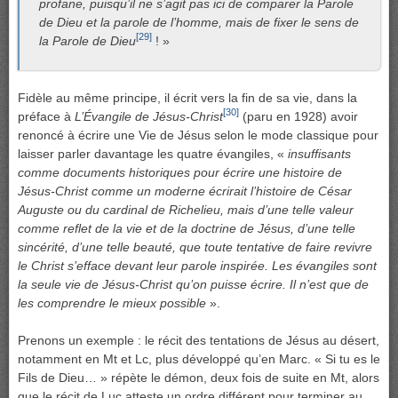
profane, puisqu’il ne s’agit pas ici de comparer la Parole
de Dieu et la parole de l’homme, mais de fixer le sens de
[29]
la Parole de Dieu
! »
Fidèle au même principe, il écrit vers la fin de sa vie, dans la
[30]
préface à
L’Évangile de Jésus-Christ
(paru en 1928) avoir
renoncé à écrire une Vie de Jésus selon le mode classique pour
laisser parler davantage les quatre évangiles, «
insuffisants
comme documents historiques pour écrire une histoire de
Jésus-Christ comme un moderne écrirait l’histoire de César
Auguste ou du cardinal de Richelieu, mais d’une telle valeur
comme reflet de la vie et de la doctrine de Jésus, d’une telle
sincérité, d’une telle beauté, que toute tentative de faire revivre
le Christ s’efface devant leur parole inspirée. Les évangiles sont
la seule vie de Jésus-Christ qu’on puisse écrire. Il n’est que de
les comprendre le mieux possible
».
Prenons un exemple : le récit des tentations de Jésus au désert,
notamment en Mt et Lc, plus développé qu’en Marc. « Si tu es le
Fils de Dieu… » répète le démon, deux fois de suite en Mt, alors
que le récit de Luc atteste un ordre différent pour terminer au