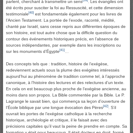
[39]
parlent, cherchant à transmettre un sens
. Les évangiles ont
été écrits pour susciter la foi au Ressuscité, et cette dimension
[40]
testimoniale
est fondamentale également pour les livres de
l’Ancien Testament. La portée de l’exode, raconté, médité,
chanté par Israël, sans cesse repris aux différentes époques de
son histoire, est tout autre chose que la difficile question du
contour des événements historiques précis, en l’absence de
sources indépendantes, par exemple dans les inscriptions ou
[41]
sur les monuments d’Égypte
…
Des concepts tels que : tradition, histoire de l’exégèse,
redeviennent actuels sous la plume des exégètes intéressés
aujourd’hui au phénomène de tradition comme tel, à l’approche
canonique, à l’histoire des lectures et des relectures d’un texte.
En cela on est beaucoup plus proche de l’exégèse ancienne, au
moins dans son propos. La Bible commentée par la Bible. Le P.
Lagrange le savait bien, qui commença sa leçon d’ouverture de
[42]
l’École biblique par une longue évocation des Pères
. S’il
ouvrait les portes de l’exégèse catholique à la recherche
historique, archéologie et critique, il le faisait avec des
précisions capitales qu’il vaut la peine de prendre en compte. Sa
formation y était pour beaucoup. Il était docteur en droit, formé