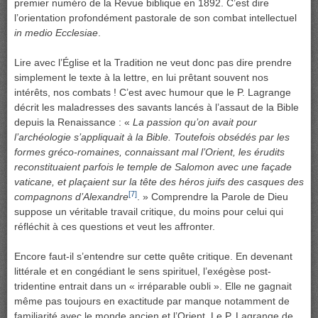
premier numéro de la Revue biblique en 1892. C’est dire
l’orientation profondément pastorale de son combat intellectuel
in medio Ecclesiae
.
Lire avec l’Église et la Tradition ne veut donc pas dire prendre
simplement le texte à la lettre, en lui prêtant souvent nos
intérêts, nos combats ! C’est avec humour que le P. Lagrange
décrit les maladresses des savants lancés à l’assaut de la Bible
depuis la Renaissance : «
La passion qu’on avait pour
l’archéologie s’appliquait à la Bible. Toutefois obsédés par les
formes gréco-romaines, connaissant mal l’Orient, les érudits
reconstituaient parfois le temple de Salomon avec une façade
vaticane, et plaçaient sur la tête des héros juifs des casques des
[7]
compagnons d’Alexandre
. » Comprendre la Parole de Dieu
suppose un véritable travail critique, du moins pour celui qui
réfléchit à ces questions et veut les affronter.
Encore faut-il s’entendre sur cette quête critique. En devenant
littérale et en congédiant le sens spirituel, l’exégèse post-
tridentine entrait dans un « irréparable oubli ». Elle ne gagnait
même pas toujours en exactitude par manque notamment de
familiarité avec le monde ancien et l’Orient. Le P. Lagrange de