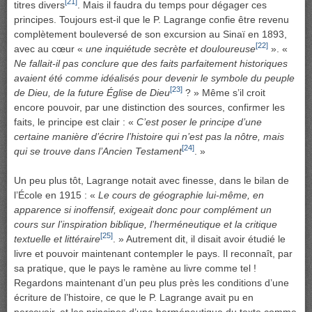
[21]
titres divers
. Mais il faudra du temps pour dégager ces
principes. Toujours est-il que le P. Lagrange confie être revenu
complètement bouleversé de son excursion au Sinaï en 1893,
[22]
avec au cœur «
une inquiétude secrète et douloureuse
». «
Ne fallait-il pas conclure que des faits parfaitement historiques
avaient été comme idéalisés pour devenir le symbole du peuple
[23]
de Dieu, de la future Église de Dieu
? » Même s’il croit
encore pouvoir, par une distinction des sources, confirmer les
faits, le principe est clair : «
C’est poser le principe d’une
certaine manière d’écrire l’histoire qui n’est pas la nôtre, mais
[24]
qui se trouve dans l’Ancien Testament
. »
Un peu plus tôt, Lagrange notait avec finesse, dans le bilan de
l’École en 1915 : «
Le cours de géographie lui-même, en
apparence si inoffensif, exigeait donc pour complément un
cours sur l’inspiration biblique, l’herméneutique et la critique
[25]
textuelle et littéraire
. » Autrement dit, il disait avoir étudié le
livre et pouvoir maintenant contempler le pays. Il reconnaît, par
sa pratique, que le pays le ramène au livre comme tel !
Regardons maintenant d’un peu plus près les conditions d’une
écriture de l’histoire, ce que le P. Lagrange avait pu en
percevoir, et les principes d’une herméneutique du texte comme