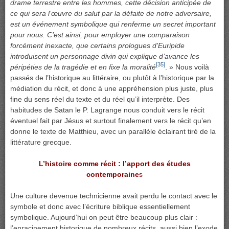
drame terrestre entre les hommes, cette décision anticipée de
ce qui sera l’œuvre du salut par la défaite de notre adversaire,
est un événement symbolique qui renferme un secret important
pour nous. C’est ainsi, pour employer une comparaison
forcément inexacte, que certains prologues d’Euripide
introduisent un personnage divin qui explique d’avance les
[35]
péripéties de la tragédie et en fixe la moralité
. » Nous voilà
passés de l’historique au littéraire, ou plutôt à l’historique par la
médiation du récit, et donc à une appréhension plus juste, plus
fine du sens réel du texte et du réel qu’il interprète. Des
habitudes de Satan le P. Lagrange nous conduit vers le récit
éventuel fait par Jésus et surtout finalement vers le récit qu’en
donne le texte de Matthieu, avec un parallèle éclairant tiré de la
littérature grecque.
L’histoire comme récit : l’apport des études
contemporaine
s
Une culture devenue technicienne avait perdu le contact avec le
symbole et donc avec l’écriture biblique essentiellement
symbolique. Aujourd’hui on peut être beaucoup plus clair :
l’enracinement historique de nombreux récits, aussi bien l’exode