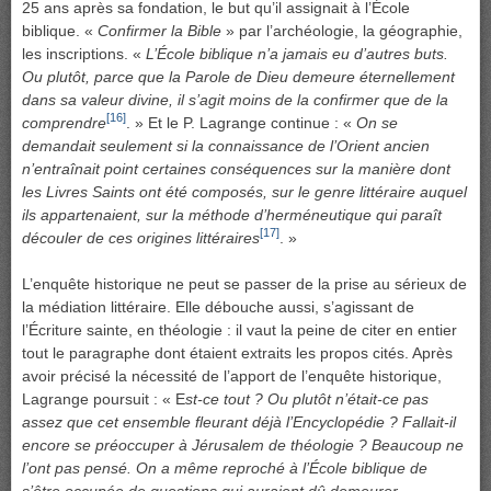
25 ans après sa fondation, le but qu’il assignait à l’École
biblique. «
Confirmer la Bible
» par l’archéologie, la géographie,
les inscriptions. «
L’École biblique n’a jamais eu d’autres buts.
Ou plutôt, parce que la Parole de Dieu demeure éternellement
dans sa valeur divine, il s’agit moins de la confirmer que de la
[16]
comprendre
. » Et le P. Lagrange continue : «
On se
demandait seulement si la connaissance de l’Orient ancien
n’entraînait point certaines conséquences sur la manière dont
les Livres Saints ont été composés, sur le genre littéraire auquel
ils appartenaient, sur la méthode d’herméneutique qui paraît
[17]
découler de ces origines littéraires
. »
L’enquête historique ne peut se passer de la prise au sérieux de
la médiation littéraire. Elle débouche aussi, s’agissant de
l’Écriture sainte, en théologie : il vaut la peine de citer en entier
tout le paragraphe dont étaient extraits les propos cités. Après
avoir précisé la nécessité de l’apport de l’enquête historique,
Lagrange poursuit : « E
st-ce tout ? Ou plutôt n’était-ce pas
assez que cet ensemble fleurant déjà l’Encyclopédie ? Fallait-il
encore se préoccuper à Jérusalem de théologie ? Beaucoup ne
l’ont pas pensé. On a même reproché à l’École biblique de
s’être occupée de questions qui auraient dû demeurer