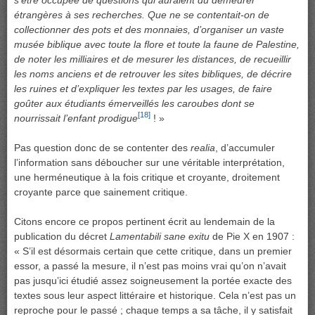
étrangères à ses recherches. Que ne se contentait-on de
collectionner des pots et des monnaies, d’organiser un vaste
musée biblique avec toute la flore et toute la faune de Palestine,
de noter les milliaires et de mesurer les distances, de recueillir
les noms anciens et de retrouver les sites bibliques, de décrire
les ruines et d’expliquer les textes par les usages, de faire
goûter aux étudiants émerveillés les caroubes dont se
[18]
nourrissait l’enfant prodigue
! »
Pas question donc de se contenter des
realia
, d’accumuler
l’information sans déboucher sur une véritable interprétation,
une herméneutique à la fois critique et croyante, droitement
croyante parce que sainement critique.
Citons encore ce propos pertinent écrit au lendemain de la
publication du décret
Lamentabili sane exitu
de Pie X en 1907 :
« S’il est désormais certain que cette critique, dans un premier
essor, a passé la mesure, il n’est pas moins vrai qu’on n’avait
pas jusqu’ici étudié assez soigneusement la portée exacte des
textes sous leur aspect littéraire et historique. Cela n’est pas un
reproche pour le passé ; chaque temps a sa tâche, il y satisfait