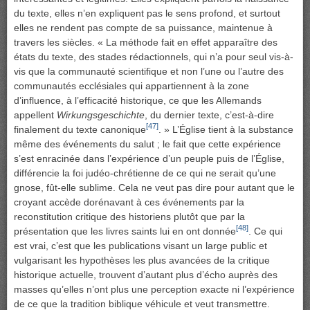
du texte, elles n’en expliquent pas le sens profond, et surtout
elles ne rendent pas compte de sa puissance, maintenue à
travers les siècles. « La méthode fait en effet apparaître des
états du texte, des stades rédactionnels, qui n’a pour seul vis-à-
vis que la communauté scientifique et non l’une ou l’autre des
communautés ecclésiales qui appartiennent à la zone
d’influence, à l’efficacité historique, ce que les Allemands
appellent
Wirkungsgeschichte
, du dernier texte, c’est-à-dire
[47]
finalement du texte canonique
. » L’Église tient à la substance
même des événements du salut ; le fait que cette expérience
s’est enracinée dans l’expérience d’un peuple puis de l’Église,
différencie la foi judéo-chrétienne de ce qui ne serait qu’une
gnose, fût-elle sublime. Cela ne veut pas dire pour autant que le
croyant accède dorénavant à ces événements par la
reconstitution critique des historiens plutôt que par la
[48]
présentation que les livres saints lui en ont donnée
. Ce qui
est vrai, c’est que les publications visant un large public et
vulgarisant les hypothèses les plus avancées de la critique
historique actuelle, trouvent d’autant plus d’écho auprès des
masses qu’elles n’ont plus une perception exacte ni l’expérience
de ce que la tradition biblique véhicule et veut transmettre.