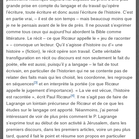
grande prise en compte du langage et du travail qu’opère
l’écriture, toute écriture et donc aussi l’écriture de l’histoire. C’est
en partie vrai, – il est de son temps – mais beaucoup moins que
je ne le pensais avant de le lire de près. Il ne pouvait s’exprimer
comme tous ceux qui aujourd’hui abordent la Bible comme
littérature. Le récit – ce que Ricœur appelle le « jeu de raconter
» – convoque un lecteur. Qu’il s’agisse d’histoire ou d’« une
histoire » (fiction), le récit opère son travail. Cette véritable
transfiguration en récit ou discours est non seulement le fait du
poète, elle est aussi, puisqu’il y a langage – le fait de tout
écrivain, en particulier de l’historien qui ne se contente pas de
relater des faits mais qui les choisit, les coordonne, les regroupe
[3]
en séquences
et en interprète la portée (ce que Ricœur
appelle le jugement d’importance). « La vie est vécue, l’histoire
[4]
est racontée », écrit Paul Ricœur
. Il ne s’agit pas de faire de
Lagrange un lointain précurseur de Ricœur et de ce que les
études sur le langage ont apporté. Néanmoins, j’ai pensé
intéressant de voir de plus près comment le P. Lagrange
s’exprime tout au début de son activité à Jérusalem, dans les
premiers discours, dans les premiers articles, voire un peu plus
tard, quand il fait le point et résume son propos en particulier