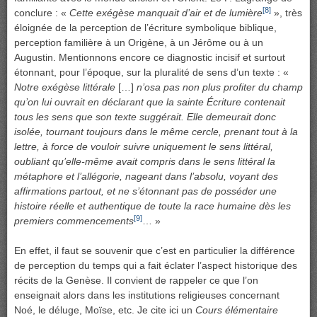
[8]
conclure : «
Cette exégèse manquait d’air et de lumière
», très
éloignée de la perception de l’écriture symbolique biblique,
perception familière à un Origène, à un Jérôme ou à un
Augustin. Mentionnons encore ce diagnostic incisif et surtout
étonnant, pour l’époque, sur la pluralité de sens d’un texte : «
Notre exégèse littérale
[…]
n’osa pas non plus profiter du champ
qu’on lui ouvrait en déclarant que la sainte Écriture contenait
tous les sens que son texte suggérait. Elle demeurait donc
isolée, tournant toujours dans le même cercle, prenant tout à la
lettre, à force de vouloir suivre uniquement le sens littéral,
oubliant qu’elle-même avait compris dans le sens littéral la
métaphore et l’allégorie, nageant dans l’absolu, voyant des
affirmations partout, et ne s’étonnant pas de posséder une
histoire réelle et authentique de toute la race humaine dès les
[9]
premiers commencements
… »
En effet, il faut se souvenir que c’est en particulier la différence
de perception du temps qui a fait éclater l’aspect historique des
récits de la Genèse. Il convient de rappeler ce que l’on
enseignait alors dans les institutions religieuses concernant
Noé, le déluge, Moïse, etc. Je cite ici un
Cours élémentaire