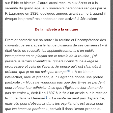
sur Bible et histoire. J’aurai aussi recours aux écrits et à la
sérénité du grand âge, aux souvenirs personnels rédigés par le
P. Lagrange en 1926, quelques années avant sa mort, quand il
évoque les premières années de son activité à Jérusalem.
De la naïveté à la critique
Premier obstacle sur sa route : la routine et l’incompétence des
croyants, ce sera aussi le fait de plusieurs de ses censeurs ! «
Il
était facile de recueillir les applaudissements d’un public
incompétent en se plaçant sur le terrain de la routine ; j’ai
préféré le terrain scientifique, qui était celui d’une exégèse
progressive et celui de l’avenir. Je pense qu’il est clair, dès à
[5]
présent, que je ne me suis pas trompé
. » À ce labeur
intellectuel, ardu et prenant, le P. Lagrange donne une portée
pastorale : «
Nous ne voudrions pas que des âmes se perdent
pour refuser leur adhésion à ce que l’Église ne leur demande
pas de croire
», écrit-il en 1897 à la fin d’un article sur le récit de
[6]
la chute dans la Genèse
. «
La vérité ne peut pas disparaître,
mais elle peut s’obscurcir dans les esprits, et c’est assez pour
que les âmes se perdent
», écrivait-il dans l’avant-propos du