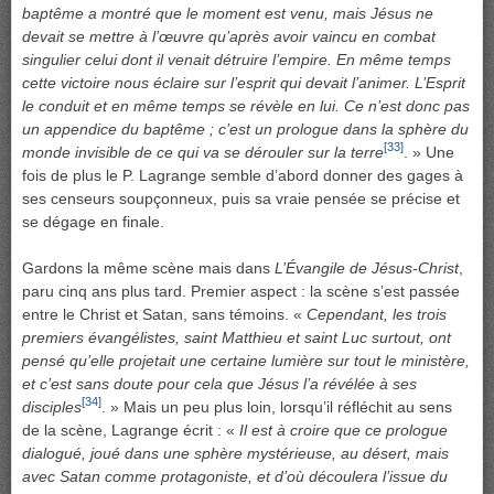
baptême a montré que le moment est venu, mais Jésus ne
devait se mettre à l’œuvre qu’après avoir vaincu en combat
singulier celui dont il venait détruire l’empire. En même temps
cette victoire nous éclaire sur l’esprit qui devait l’animer. L’Esprit
le conduit et en même temps se révèle en lui. Ce n’est donc pas
un appendice du baptême ; c’est un prologue dans la sphère du
[33]
monde invisible de ce qui va se dérouler sur la terre
. » Une
fois de plus le P. Lagrange semble d’abord donner des gages à
ses censeurs soupçonneux, puis sa vraie pensée se précise et
se dégage en finale.
Gardons la même scène mais dans
L’Évangile de Jésus-Christ
,
paru cinq ans plus tard. Premier aspect : la scène s’est passée
entre le Christ et Satan, sans témoins. «
Cependant, les trois
premiers évangélistes, saint Matthieu et saint Luc surtout, ont
pensé qu’elle projetait une certaine lumière sur tout le ministère,
et c’est sans doute pour cela que Jésus l’a révélée à ses
[34]
disciples
. » Mais un peu plus loin, lorsqu’il réfléchit au sens
de la scène, Lagrange écrit : «
Il est à croire que ce prologue
dialogué, joué dans une sphère mystérieuse, au désert, mais
avec Satan comme protagoniste, et d’où découlera l’issue du