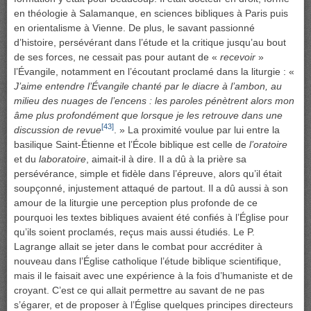
en théologie à Salamanque, en sciences bibliques à Paris puis
en orientalisme à Vienne. De plus, le savant passionné
d’histoire, persévérant dans l’étude et la critique jusqu’au bout
de ses forces, ne cessait pas pour autant de «
recevoir
»
l’Évangile, notamment en l’écoutant proclamé dans la liturgie : «
J’aime entendre l’Évangile chanté par le diacre à l’ambon, au
milieu des nuages de l’encens : les paroles pénètrent alors mon
âme plus profondément que lorsque je les retrouve dans une
[43]
discussion de revue
. » La proximité voulue par lui entre la
basilique Saint-Étienne et l’École biblique est celle de
l’oratoire
et du
laboratoire
, aimait-il à dire. Il a dû à la prière sa
persévérance, simple et fidèle dans l’épreuve, alors qu’il était
soupçonné, injustement attaqué de partout. Il a dû aussi à son
amour de la liturgie une perception plus profonde de ce
pourquoi les textes bibliques avaient été confiés à l’Église pour
qu’ils soient proclamés, reçus mais aussi étudiés. Le P.
Lagrange allait se jeter dans le combat pour accréditer à
nouveau dans l’Église catholique l’étude biblique scientifique,
mais il le faisait avec une expérience à la fois d’humaniste et de
croyant. C’est ce qui allait permettre au savant de ne pas
s’égarer, et de proposer à l’Église quelques principes directeurs