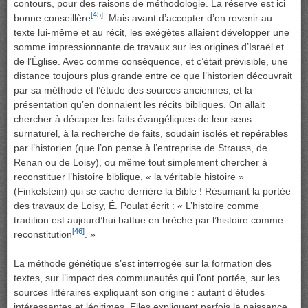
contours, pour des raisons de méthodologie. La réserve est ici
[45]
bonne conseillère
. Mais avant d’accepter d’en revenir au
texte lui-même et au récit, les exégètes allaient développer une
somme impressionnante de travaux sur les origines d’Israël et
de l’Église. Avec comme conséquence, et c’était prévisible, une
distance toujours plus grande entre ce que l’historien découvrait
par sa méthode et l’étude des sources anciennes, et la
présentation qu’en donnaient les récits bibliques. On allait
chercher à décaper les faits évangéliques de leur sens
surnaturel, à la recherche de faits, soudain isolés et repérables
par l’historien (que l’on pense à l’entreprise de Strauss, de
Renan ou de Loisy), ou même tout simplement chercher à
reconstituer l’histoire biblique, « la véritable histoire »
(Finkelstein) qui se cache derrière la Bible ! Résumant la portée
des travaux de Loisy, É. Poulat écrit : « L’histoire comme
tradition est aujourd’hui battue en brèche par l’histoire comme
[46]
reconstitution
. »
La méthode génétique s’est interrogée sur la formation des
textes, sur l’impact des communautés qui l’ont portée, sur les
sources littéraires expliquant son origine : autant d’études
intéressantes et légitimes. Elles expliquent parfois la naissance