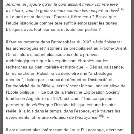
Jérôme, et j’ajoute qu’en la connaissant mieux comme livre
[14]
d’histoire, vous la goûtez mieux comme livre inspiré et divin
.
» Le pari est audacieux ! Pourra-t-il être tenu ? Est-ce que
l’étude historique comme telle suffit à embrasser les textes
bibliques avec tout leur sens et toute leur portée ?
e
Il faut se remettre dans l’atmosphère du XIX
siècle finissant :
les archéologues et historiens se précipitaient au Proche-Orient.
On est alors d’autant plus soucieux de « preuves
archéologiques » que les esprits sont ébranlés par les
recherches au plan littéraire et historique. « Dès sa naissance,
la recherche en Palestine va donc être une “archéologie
orientée”, dictée par le souci de démontrer l’historicité et
l’authenticité de la Bible », écrit Vincent Michel, ancien élève de
l’École biblique : « Le but de la Palestine Exploration Society,
fondée en Angleterre en 1870 est clair : “Tout ce qui peut
permettre de
vérifier
que l’histoire biblique est une histoire
réelle, à la fois dans le temps, dans l’espace, et à travers les
[15]
événements, offre une
réfutation de l’incroyance
“. »
Il est d’autant plus intéressant de lire le P. Lagrange, décrivant