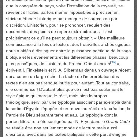
que la conquête du pays, voire l’installation de la royauté, se
révèlent difficiles, parfois même impossibles à préciser, en
stricte méthode historique par manque de sources ou par
discrétion. L’historien, pour se prononcer, requiert des
documents, des points de repère extra-bibliques : c’est
précisément ce qu’il ne peut toujours obtenir. « Une meilleure
connaissance à la fois du texte et des trouvailles archéologiques
nous a aidés à distinguer entre la puissance poétique de la saga
biblique et les événements et les différentes phases, beaucoup
[36]
plus prosaïques, de l’histoire du Proche-Orient ancien
»,
écrivent I. Finkelstein et N. A. Silberman dans un ouvrage récent
qui a connu un large écho. La tâche de l’interprétation des
textes n’en est pas rendue inutile pour autant. Tout au contraire,
elle commence ! D’autant plus que ce n’est pas seulement le
style épique qui marque le récit, mais bien le propos
théologique, servi par une typologie associant par exemple dans
la sortie d’Égypte l’épopée et un renvoi au récit de la création, la
Parole de Dieu séparant terre et eau. La typologie dont la
portée littéraire a été soulignée par N. Frye dans le
Grand Code
se révèle être non seulement mode de lecture mais aussi
d’écriture, avec dans les textes bibliques « cette part d’énigme