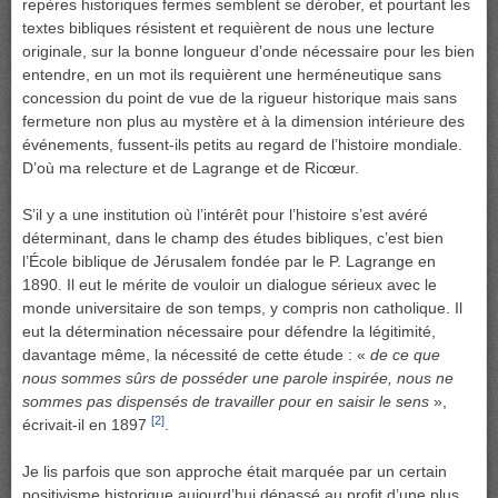
repères historiques fermes semblent se dérober, et pourtant les
textes bibliques résistent et requièrent de nous une lecture
originale, sur la bonne longueur d’onde nécessaire pour les bien
entendre, en un mot ils requièrent une herméneutique sans
concession du point de vue de la rigueur historique mais sans
fermeture non plus au mystère et à la dimension intérieure des
événements, fussent-ils petits au regard de l’histoire mondiale.
D’où ma relecture et de Lagrange et de Ricœur.
S’il y a une institution où l’intérêt pour l’histoire s’est avéré
déterminant, dans le champ des études bibliques, c’est bien
l’École biblique de Jérusalem fondée par le P. Lagrange en
1890. Il eut le mérite de vouloir un dialogue sérieux avec le
monde universitaire de son temps, y compris non catholique. Il
eut la détermination nécessaire pour défendre la légitimité,
davantage même, la nécessité de cette étude : «
de ce que
nous sommes sûrs de posséder une parole inspirée, nous ne
sommes pas dispensés de travailler pour en saisir le sens
»,
[2]
écrivait-il en 1897
.
Je lis parfois que son approche était marquée par un certain
positivisme historique aujourd’hui dépassé au profit d’une plus