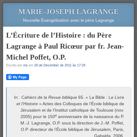
MARIE-JOSEPH LAGRANGE
Nouvelle Évangélisation avec le père Lagrange
L’Écriture de l’Histoire : du Père
Lagrange à Paul Ricœur par fr. Jean-
Michel Poffet, O.P.
Escrito por
ms
em
26 de December de 2011 às 17:29
In :
Cahiers de la Revue biblique
65. « La Bible : L
e Livre
et l’Histoire
» Actes des Colloques de l’École biblique de
Jérusalem et de l’Institut catholique de Toulouse (nov.
e
2005) pour le 150
anniversaire de la naissance du P.
M.-J. Lagrange, O.P. sous la direction de J.-M. Poffet,
O.P. directeur de l’École biblique de Jérusalem, Paris,
Gabalda, 2006.