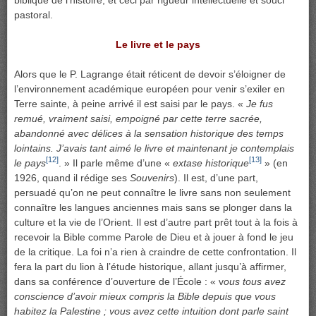
pastoral.
Le livre et le pays
Alors que le P. Lagrange était réticent de devoir s’éloigner de
l’environnement académique européen pour venir s’exiler en
Terre sainte, à peine arrivé il est saisi par le pays. «
Je fus
remué, vraiment saisi, empoigné par cette terre sacrée,
abandonné avec délices à la sensation historique des temps
lointains. J’avais tant aimé le livre et maintenant je contemplais
[12]
[13]
le pays
. » Il parle même d’une «
extase historique
» (en
1926, quand il rédige ses
Souvenirs
). Il est, d’une part,
persuadé qu’on ne peut connaître le livre sans non seulement
connaître les langues anciennes mais sans se plonger dans la
culture et la vie de l’Orient. Il est d’autre part prêt tout à la fois à
recevoir la Bible comme Parole de Dieu et à jouer à fond le jeu
de la critique. La foi n’a rien à craindre de cette confrontation. Il
fera la part du lion à l’étude historique, allant jusqu’à affirmer,
dans sa conférence d’ouverture de l’École : « v
ous tous avez
conscience d’avoir mieux compris la Bible depuis que vous
habitez la Palestine ; vous avez cette intuition dont parle saint