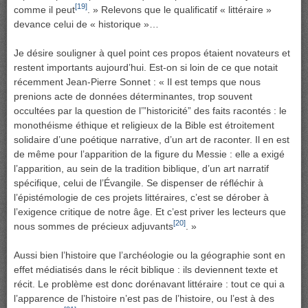
[19]
comme il peut
. » Relevons que le qualificatif « littéraire »
devance celui de « historique »…
Je désire souligner à quel point ces propos étaient novateurs et
restent importants aujourd’hui. Est-on si loin de ce que notait
récemment Jean-Pierre Sonnet : « Il est temps que nous
prenions acte de données déterminantes, trop souvent
occultées par la question de l’”historicité” des faits racontés : le
monothéisme éthique et religieux de la Bible est étroitement
solidaire d’une poétique narrative, d’un art de raconter. Il en est
de même pour l’apparition de la figure du Messie : elle a exigé
l’apparition, au sein de la tradition biblique, d’un art narratif
spécifique, celui de l’Évangile. Se dispenser de réfléchir à
l’épistémologie de ces projets littéraires, c’est se dérober à
l’exigence critique de notre âge. Et c’est priver les lecteurs que
[20]
nous sommes de précieux adjuvants
. »
Aussi bien l’histoire que l’archéologie ou la géographie sont en
effet médiatisés dans le récit biblique : ils deviennent texte et
récit. Le problème est donc dorénavant littéraire : tout ce qui a
l’apparence de l’histoire n’est pas de l’histoire, ou l’est à des