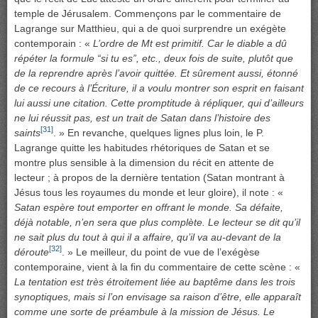
temple de Jérusalem. Commençons par le commentaire de
Lagrange sur Matthieu, qui a de quoi surprendre un exégète
contemporain : «
L’ordre de Mt est primitif. Car le diable a dû
répéter la formule “si tu es”, etc., deux fois de suite, plutôt que
de la reprendre après l’avoir quittée. Et sûrement aussi, étonné
de ce recours à l’Écriture, il a voulu montrer son esprit en faisant
lui aussi une citation. Cette promptitude à répliquer, qui d’ailleurs
ne lui réussit pas, est un trait de Satan dans l’histoire des
[31]
saints
. » En revanche, quelques lignes plus loin, le P.
Lagrange quitte les habitudes rhétoriques de Satan et se
montre plus sensible à la dimension du récit en attente de
lecteur ; à propos de la dernière tentation (Satan montrant à
Jésus tous les royaumes du monde et leur gloire), il note : «
Satan espère tout emporter en offrant le monde. Sa défaite,
déjà notable, n’en sera que plus complète. Le lecteur se dit qu’il
ne sait plus du tout à qui il a affaire, qu’il va au-devant de la
[32]
déroute
. » Le meilleur, du point de vue de l’exégèse
contemporaine, vient à la fin du commentaire de cette scène : «
La tentation est très étroitement liée au baptême dans les trois
synoptiques, mais si l’on envisage sa raison d’être, elle apparaît
comme une sorte de préambule à la mission de Jésus. Le