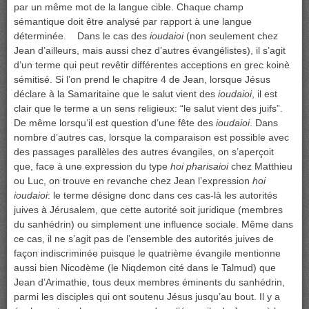
par un même mot de la langue cible. Chaque champ
sémantique doit être analysé par rapport à une langue
déterminée. Dans le cas des
ioudaioi
(non seulement chez
Jean d’ailleurs, mais aussi chez d’autres évangélistes), il s’agit
d’un terme qui peut revêtir différentes acceptions en grec koinè
sémitisé. Si l’on prend le chapitre 4 de Jean, lorsque Jésus
déclare à la Samaritaine que le salut vient des
ioudaioi
, il est
clair que le terme a un sens religieux: “le salut vient des juifs”.
De même lorsqu’il est question d’une fête des
ioudaioi
. Dans
nombre d’autres cas, lorsque la comparaison est possible avec
des passages parallèles des autres évangiles, on s’aperçoit
que, face à une expression du type
hoi pharisaioi
chez Matthieu
ou Luc, on trouve en revanche chez Jean l’expression
hoi
ioudaioi
: le terme désigne donc dans ces cas-là les autorités
juives à Jérusalem, que cette autorité soit juridique (membres
du sanhédrin) ou simplement une influence sociale. Même dans
ce cas, il ne s’agit pas de l’ensemble des autorités juives de
façon indiscriminée puisque le quatrième évangile mentionne
aussi bien Nicodème (le Niqdemon cité dans le Talmud) que
Jean d’Arimathie, tous deux membres éminents du sanhédrin,
parmi les disciples qui ont soutenu Jésus jusqu’au bout. Il y a