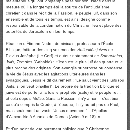
malentendus qui ont longtemps pesé sur son usage dans la
mesure où il a longtemps été la source de l’antijudaïsme
chrétien ; dans le récit de la Passion, le peuple juif, dans son
ensemble et de tous les temps, est ainsi désigné comme
responsable de la condamnation du Christ, en lieu et place des
autorités de Jérusalem en leur temps.
Réaction d’Étienne Nodet, dominicain, professeur à l’École
Biblique, éditeur des cinq volumes des
Antiquités juives
de
Flavius Josèphe (Le Cerf) et auteur notamment de
Samaritains,
Juifs, Temples
(Gabalda) : «Jean est le plus juif des quatre et le
plus proche des origines. Son évangile superpose ou condense
la vie de Jésus avec les agitations ultérieures dans les
synagogues. Jésus le dit clairement : “Le salut vient des juifs (ou
Juifs, si on veut pinailler)”. Le propre de la tradition biblique et
juive est de porter à la fois le prophète (isolé) et le peuple rétif,
et cela depuis Moïse. Sans la Passion, il n’y a rien – c’est bien
ce qu’a compris le Credo; à l’époque, il n’y aurait pas eu Paul,
mais seulement un vaste “Jesus movement” : d’Apollos
d’Alexandrie à Ananias de Damas (Actes 9 et 18). »
Et d’un point de vue purement philologique ? Christophe