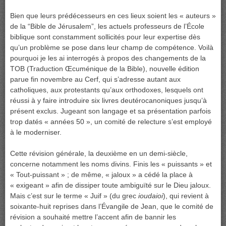
Bien que leurs prédécesseurs en ces lieux soient les « auteurs »
de la “Bible de Jérusalem”, les actuels professeurs de l’École
biblique sont constamment sollicités pour leur expertise dès
qu’un problème se pose dans leur champ de compétence. Voilà
pourquoi je les ai interrogés à propos des changements de la
TOB (Traduction Œcuménique de la Bible), nouvelle édition
parue fin novembre au Cerf, qui s’adresse autant aux
catholiques, aux protestants qu’aux orthodoxes, lesquels ont
réussi à y faire introduire six livres deutérocanoniques jusqu’à
présent exclus. Jugeant son langage et sa présentation parfois
trop datés « années 50 », un comité de relecture s’est employé
à le moderniser.
Cette révision générale, la deuxième en un demi-siècle,
concerne notamment les noms divins. Finis les « puissants » et
« Tout-puissant » ; de même, « jaloux » a cédé la place à
« exigeant » afin de dissiper toute ambiguïté sur le Dieu jaloux.
Mais c’est sur le terme « Juif » (du grec
ioudaioi
), qui revient à
soixante-huit reprises dans l’Évangile de Jean, que le comité de
révision a souhaité mettre l’accent afin de bannir les