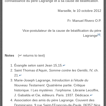
connaissance du père Lagrange et à sa cause de béatification.
Marseille, le 10 octobre 2012
Fr. Manuel Rivero O.P.
Vice-postulateur de la cause de béatification du père
[4]
Lagrange
.
Notes
(↵ returns to text)
Évangile selon saint Jean 15,15.
↵
Saint Thomas d’Aquin,
Somme contre les Gentils
, IV, ch.
21.
↵
Marie-Joseph Lagrange,
Introduction à l’étude du
Nouveau Testament
. Quatrième partie. Critique
historique. I Les mystères : l’orphisme. Librairie Lecoffre,
J. Gabalda et Cie, éditeurs. Paris. 1937. Dédicace.
↵
Association des amis du père Lagrange. Couvent des
Dominicains. 9 rue Saint-£François-de-Paule. 06357 Nice