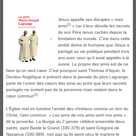
Jésus appelle ses disciples « mes
[1]
amis
» car il leur dévoile les secrets
de son Père tenus cachés depuis la
fondation du monde. C’est dans cette
amitié divine et humaine que Jésus a
partagé sa vie publique pendant trois
ans avec ceux qu’il avait appelés à le
suivre. Le propre des amis est de ne
faire qu’un seul cœur. C’est pourquoi saint Thomas d’Aquin, le
Docteur Angélique si présent dans la pensée du père Lagrange,
parle de l’union des cœurs des amis au point que leurs secrets
partagés ne sortent pas de la personne mais restent dans le
[2]
cœur commun
.
L’Église met en lumière l’amitié des chrétiens comme un don du
Christ, l’ami commun. « Les amis de nos amis sont nos amis »,
dit le proverbe. La liturgie du 2 janvier célèbre ensemble deux
saints, saint Basile le Grand (330-379) et saint Grégoire de
Naziance (330-389), non pas qu’ils aient vécu le martyre le