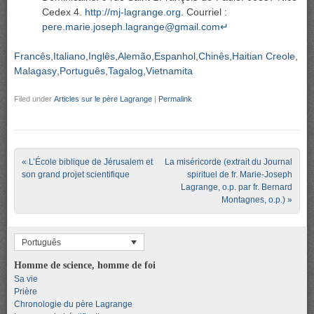
Cedex 4.
http://mj-lagrange.org
. Courriel :
pere.marie.joseph.lagrange@gmail.com
↵
Francês
Italiano
Inglês
Alemão
Espanhol
Chinês
Haitian Creole
Malagasy
Português
Tagalog
Vietnamita
Filed under
Articles sur le père Lagrange
|
Permalink
Post navigation
«
L’École biblique de Jérusalem et
La miséricorde (extrait du Journal
son grand projet scientifique
spirituel de fr. Marie-Joseph
Lagrange, o.p. par fr. Bernard
Montagnes, o.p.)
»
Português
Homme de science, homme de foi
Sa vie
Prière
Chronologie du père Lagrange