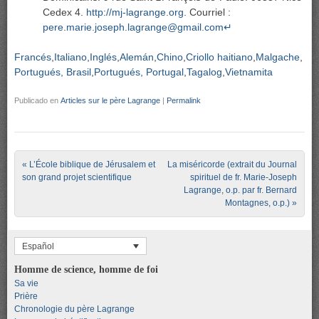
Cedex 4.
http://mj-lagrange.org
. Courriel :
pere.marie.joseph.lagrange@gmail.com
↵
Francés
Italiano
Inglés
Alemán
Chino
Criollo haitiano
Malgache
Portugués, Brasil
Portugués, Portugal
Tagalog
Vietnamita
Publicado en
Articles sur le père Lagrange
|
Permalink
Post navigation
«
L’École biblique de Jérusalem et
La miséricorde (extrait du Journal
son grand projet scientifique
spirituel de fr. Marie-Joseph
Lagrange, o.p. par fr. Bernard
Montagnes, o.p.)
»
Español
Homme de science, homme de foi
Sa vie
Prière
Chronologie du père Lagrange