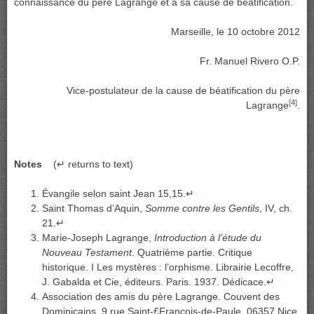
connaissance du père Lagrange et à sa cause de béatification.
Marseille, le 10 octobre 2012
Fr. Manuel Rivero O.P.
Vice-postulateur de la cause de béatification du père
[4]
Lagrange
.
Notes
(↵ returns to text)
Évangile selon saint Jean 15,15.
↵
Saint Thomas d’Aquin,
Somme contre les Gentils
, IV, ch.
21.
↵
Marie-Joseph Lagrange,
Introduction à l’étude du
Nouveau Testament
. Quatrième partie. Critique
historique. I Les mystères : l’orphisme. Librairie Lecoffre,
J. Gabalda et Cie, éditeurs. Paris. 1937. Dédicace.
↵
Association des amis du père Lagrange. Couvent des
Dominicains. 9 rue Saint-£François-de-Paule. 06357 Nice