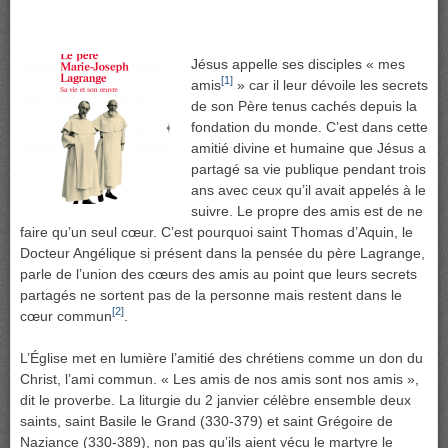
Jésus appelle ses disciples « mes
[1]
amis
» car il leur dévoile les secrets
de son Père tenus cachés depuis la
fondation du monde. C’est dans cette
amitié divine et humaine que Jésus a
partagé sa vie publique pendant trois
ans avec ceux qu’il avait appelés à le
suivre. Le propre des amis est de ne
faire qu’un seul cœur. C’est pourquoi saint Thomas d’Aquin, le
Docteur Angélique si présent dans la pensée du père Lagrange,
parle de l’union des cœurs des amis au point que leurs secrets
partagés ne sortent pas de la personne mais restent dans le
[2]
cœur commun
.
L’Église met en lumière l’amitié des chrétiens comme un don du
Christ, l’ami commun. « Les amis de nos amis sont nos amis »,
dit le proverbe. La liturgie du 2 janvier célèbre ensemble deux
saints, saint Basile le Grand (330-379) et saint Grégoire de
Naziance (330-389), non pas qu’ils aient vécu le martyre le