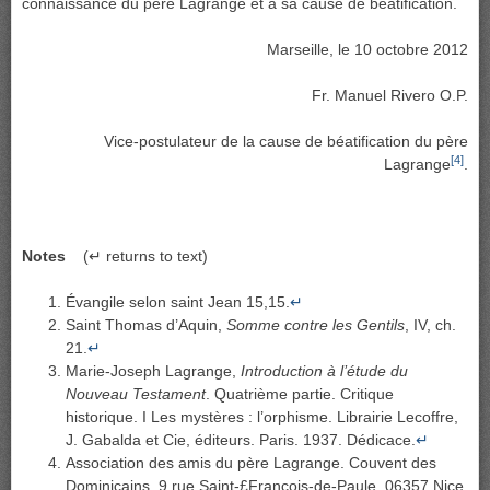
connaissance du père Lagrange et à sa cause de béatification.
Marseille, le 10 octobre 2012
Fr. Manuel Rivero O.P.
Vice-postulateur de la cause de béatification du père
[4]
Lagrange
.
Notes
(↵ returns to text)
Évangile selon saint Jean 15,15.
↵
Saint Thomas d’Aquin,
Somme contre les Gentils
, IV, ch.
21.
↵
Marie-Joseph Lagrange,
Introduction à l’étude du
Nouveau Testament
. Quatrième partie. Critique
historique. I Les mystères : l’orphisme. Librairie Lecoffre,
J. Gabalda et Cie, éditeurs. Paris. 1937. Dédicace.
↵
Association des amis du père Lagrange. Couvent des
Dominicains. 9 rue Saint-£François-de-Paule. 06357 Nice