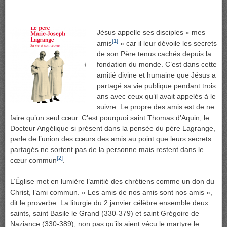
Jésus appelle ses disciples « mes
[1]
amis
» car il leur dévoile les secrets
de son Père tenus cachés depuis la
fondation du monde. C’est dans cette
amitié divine et humaine que Jésus a
partagé sa vie publique pendant trois
ans avec ceux qu’il avait appelés à le
suivre. Le propre des amis est de ne
faire qu’un seul cœur. C’est pourquoi saint Thomas d’Aquin, le
Docteur Angélique si présent dans la pensée du père Lagrange,
parle de l’union des cœurs des amis au point que leurs secrets
partagés ne sortent pas de la personne mais restent dans le
[2]
cœur commun
.
L’Église met en lumière l’amitié des chrétiens comme un don du
Christ, l’ami commun. « Les amis de nos amis sont nos amis »,
dit le proverbe. La liturgie du 2 janvier célèbre ensemble deux
saints, saint Basile le Grand (330-379) et saint Grégoire de
Naziance (330-389), non pas qu’ils aient vécu le martyre le