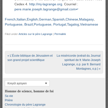
Cedex 4.
http://mj-lagrange.org
. Courriel :
pere.marie.joseph.lagrange@gmail.com
↵
French
Italian
English
German
Spanish
Chinese
Malagasy
Portuguese, Brazil
Portuguese, Portugal
Tagalog
Vietnamese
Filed under
Articles sur le père Lagrange
|
Permalink
Post navigation
«
L’École biblique de Jérusalem et
La miséricorde (extrait du Journal
son grand projet scientifique
spirituel de fr. Marie-Joseph
Lagrange, o.p. par fr. Bernard
Montagnes, o.p.)
»
Kreyòl ayisyen
Homme de science, homme de foi
Sa vie
Prière
Chronologie du père Lagrange