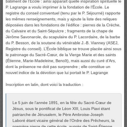
bâtiment de l’École : ainsi apparaît quelle inspiration spirituelle le
P. Lagrange a voulu imprimer à la fondation de l’École. Le
registre du conseil conventuel (tenu par le P. Séjourné) rapporte
les mêmes renseignements, mais y ajoute la liste des reliques
déposées dans les fondations de l’édifice : pierres de la Crèche,
du Calvaire et du Saint-Sépulcre ; fragments de la chape de
Jérôme Savonarole, du scapulaire du P. Lacordaire, de la barbe
du P. Besson, de la soutane du vénérable J.-B. Vianney (ASEJ,
Registre du conseil). L’École biblique se trouve placée ainsi sous
le patronage du Sacré-Cœur, de la Vierge Marie et des saints
(Étienne, Marie-Madeleine, Benoît), mais aussi du curé d’Ars,
dont la présence ne doit pas surprendre ; elle constitue un
nouvel indice de la dévotion que lui portait le P. Lagrange
Inscription en latin, dont voici la traduction :
Le 5 juin de l’année 1891, en la fête du Sacré-Cœur de
Jésus, sous le pontificat de Léon XIII, Louis Piavi étant
patriarche de Jérusalem, le Père Ambroise-Joseph
Laboré étant vicaire général de l’Ordre des Prêcheurs, la
première pierre de cette école, auprès de Saint-Étienne,