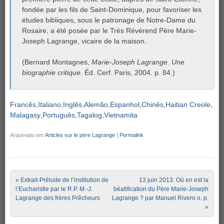
fondée par les fils de Saint-Dominique, pour favoriser les
études bibliques, sous le patronage de Notre-Dame du
Rosaire, a été posée par le Très Révérend Père Marie-
Joseph Lagrange, vicaire de la maison.
(Bernard Montagnes,
Marie-Joseph Lagrange. Une
biographie critique
. Éd. Cerf. Paris, 2004. p. 84.)
Francês
Italiano
Inglês
Alemão
Espanhol
Chinês
Haitian Creole
Malagasy
Português
Tagalog
Vietnamita
Arquivado em
Articles sur le père Lagrange
|
Permalink
Post navigation
«
Extrait-Prélude de l’institution de
13 juin 2013. Où en est la
l’Eucharistie par le R.P. M.-J.
béatification du Père Marie-Joseph
Lagrange des frères Prêcheurs
Lagrange ? par Manuel Rivero o. p.
»