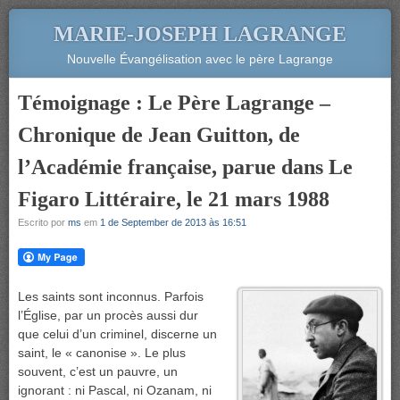
MARIE-JOSEPH LAGRANGE
Nouvelle Évangélisation avec le père Lagrange
Témoignage : Le Père Lagrange –
Chronique de Jean Guitton, de
l’Académie française, parue dans Le
Figaro Littéraire, le 21 mars 1988
Escrito por
ms
em
1 de September de 2013 às 16:51
Les saints sont inconnus. Parfois
l’Église, par un procès aussi dur
que celui d’un criminel, discerne un
saint, le « canonise ». Le plus
souvent, c’est un pauvre, un
ignorant : ni Pascal, ni Ozanam, ni