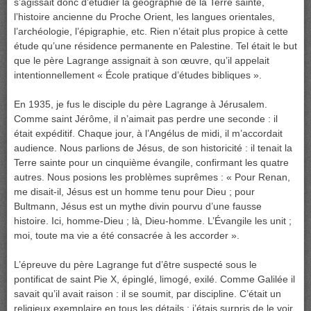
s’agissait donc d’étudier la géographie de la Terre sainte,
l’histoire ancienne du Proche Orient, les langues orientales,
l’archéologie, l’épigraphie, etc. Rien n’était plus propice à cette
étude qu’une résidence permanente en Palestine. Tel était le but
que le père Lagrange assignait à son œuvre, qu’il appelait
intentionnellement « École pratique d’études bibliques ».
En 1935, je fus le disciple du père Lagrange à Jérusalem.
Comme saint Jérôme, il n’aimait pas perdre une seconde : il
était expéditif. Chaque jour, à l’Angélus de midi, il m’accordait
audience. Nous parlions de Jésus, de son historicité : il tenait la
Terre sainte pour un cinquième évangile, confirmant les quatre
autres. Nous posions les problèmes suprêmes : « Pour Renan,
me disait-il, Jésus est un homme tenu pour Dieu ; pour
Bultmann, Jésus est un mythe divin pourvu d’une fausse
histoire. Ici, homme-Dieu ; là, Dieu-homme. L’Évangile les unit ;
moi, toute ma vie a été consacrée à les accorder ».
L’épreuve du père Lagrange fut d’être suspecté sous le
pontificat de saint Pie X, épinglé, limogé, exilé. Comme Galilée il
savait qu’il avait raison : il se soumit, par discipline. C’était un
religieux exemplaire en tous les détails ; j’étais surpris de le voir,