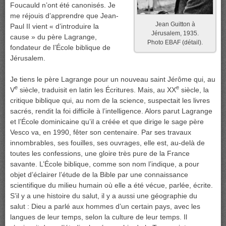
Foucauld n’ont été canonisés. Je
me réjouis d’apprendre que Jean-
Jean Guitton à
Paul II vient « d’introduire la
Jérusalem, 1935.
cause » du père Lagrange,
Photo EBAF (détail).
fondateur de l’École biblique de
Jérusalem.
Je tiens le père Lagrange pour un nouveau saint Jérôme qui, au
e
e
V
siècle, traduisit en latin les Écritures. Mais, au XX
siècle, la
critique biblique qui, au nom de la science, suspectait les livres
sacrés, rendit la foi difficile à l’intelligence. Alors parut Lagrange
et l’École dominicaine qu’il a créée et que dirige le sage père
Vesco va, en 1990, fêter son centenaire. Par ses travaux
innombrables, ses fouilles, ses ouvrages, elle est, au-delà de
toutes les confessions, une gloire très pure de la France
savante. L’École biblique, comme son nom l’indique, a pour
objet d’éclairer l’étude de la Bible par une connaissance
scientifique du milieu humain où elle a été vécue, parlée, écrite.
S’il y a une histoire du salut, il y a aussi une géographie du
salut : Dieu a parlé aux hommes d’un certain pays, avec les
langues de leur temps, selon la culture de leur temps. Il