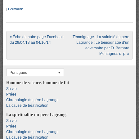
|
Permalink
Post navigation
«
Écho de notre page Facebook :
Témoignage : La sainteté du père
du 29/04/13 au 04/10/14
Lagrange : Le témoignage d’un
adversaire par Fr. Bernard
Montagnes o. p.
»
Português
Homme de science, homme de foi
Sa vie
Prière
Chronologie du père Lagrange
La cause de béatification
La spiritualité du père Lagrange
Sa vie
Prière
Chronologie du père Lagrange
La cause de béatification