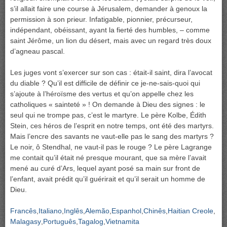
s’il allait faire une course à Jérusalem, demander à genoux la
permission à son prieur. Infatigable, pionnier, précurseur,
indépendant, obéissant, ayant la fierté des humbles, – comme
saint Jérôme, un lion du désert, mais avec un regard très doux
d’agneau pascal.
Les juges vont s’exercer sur son cas : était-il saint, dira l’avocat
du diable ? Qu’il est difficile de définir ce je-ne-sais-quoi qui
s’ajoute à l’héroïsme des vertus et qu’on appelle chez les
catholiques « sainteté » ! On demande à Dieu des signes : le
seul qui ne trompe pas, c’est le martyre. Le père Kolbe, Édith
Stein, ces héros de l’esprit en notre temps, ont été des martyrs.
Mais l’encre des savants ne vaut-elle pas le sang des martyrs ?
Le noir, ô Stendhal, ne vaut-il pas le rouge ? Le père Lagrange
me contait qu’il était né presque mourant, que sa mère l’avait
mené au curé d’Ars, lequel ayant posé sa main sur front de
l’enfant, avait prédit qu’il guérirait et qu’il serait un homme de
Dieu.
Francês
Italiano
Inglês
Alemão
Espanhol
Chinês
Haitian Creole
Malagasy
Português
Tagalog
Vietnamita