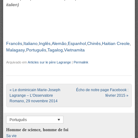
italien)
Francês
Italiano
Inglês
Alemão
Espanhol
Chinês
Haitian Creole
Malagasy
Português
Tagalog
Vietnamita
Arquivado em
Articles sur le père Lagrange
|
Permalink
Post navigation
«
Le dominicain Marie-Joseph
Écho de notre page Facebook :
Lagrange – L’Osservatore
février 2015
»
Romano, 29 novembre 2014
Português
Homme de science, homme de foi
Sa vie