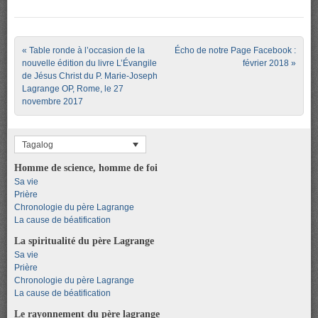
Post navigation
«
Table ronde à l’occasion de la
Écho de notre Page Facebook :
nouvelle édition du livre L’Évangile
février 2018
»
de Jésus Christ du P. Marie-Joseph
Lagrange OP, Rome, le 27
novembre 2017
Tagalog
Homme de science, homme de foi
Sa vie
Prière
Chronologie du père Lagrange
La cause de béatification
La spiritualité du père Lagrange
Sa vie
Prière
Chronologie du père Lagrange
La cause de béatification
Le rayonnement du père lagrange