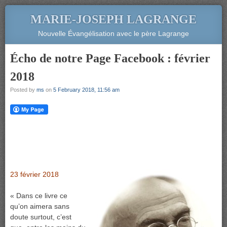
MARIE-JOSEPH LAGRANGE
Nouvelle Évangélisation avec le père Lagrange
Écho de notre Page Facebook : février
2018
Posted by
ms
on
5 February 2018, 11:56 am
23 février 2018
« Dans ce livre ce
qu’on aimera sans
doute surtout, c’est