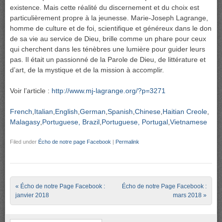
existence. Mais cette réalité du discernement et du choix est
particulièrement propre à la jeunesse. Marie-Joseph Lagrange,
homme de culture et de foi, scientifique et généreux dans le don
de sa vie au service de Dieu, brille comme un phare pour ceux
qui cherchent dans les ténèbres une lumière pour guider leurs
pas. Il était un passionné de la Parole de Dieu, de littérature et
d’art, de la mystique et de la mission à accomplir.
Voir l’article :
http://www.mj-lagrange.org/?p=3271
French
Italian
English
German
Spanish
Chinese
Haitian Creole
Malagasy
Portuguese, Brazil
Portuguese, Portugal
Vietnamese
Filed under
Écho de notre page Facebook
|
Permalink
Post navigation
«
Écho de notre Page Facebook :
Écho de notre Page Facebook :
janvier 2018
mars 2018
»