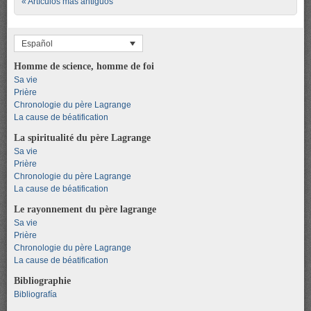
Post navigation
« Artículos más antiguos
Español
Homme de science, homme de foi
Sa vie
Prière
Chronologie du père Lagrange
La cause de béatification
La spiritualité du père Lagrange
Sa vie
Prière
Chronologie du père Lagrange
La cause de béatification
Le rayonnement du père lagrange
Sa vie
Prière
Chronologie du père Lagrange
La cause de béatification
Bibliographie
Bibliografía