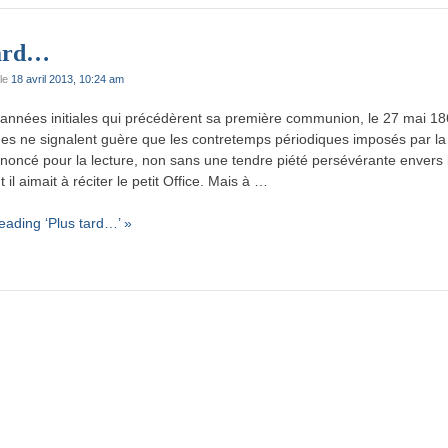
tard…
le
18 avril 2013, 10:24 am
années initiales qui précédèrent sa première communion, le 27 mai 18
mes ne signalent guère que les contretemps périodiques imposés par la
ononcé pour la lecture, non sans une tendre piété persévérante envers 
 il aimait à réciter le petit Office. Mais à …
eading ‘Plus tard…’ »