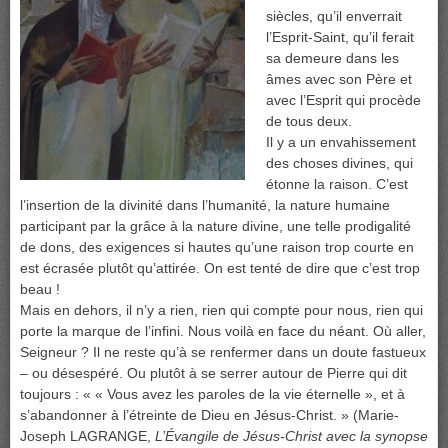
siècles, qu’il enverrait
l’Esprit-Saint, qu’il ferait
sa demeure dans les
âmes avec son Père et
avec l’Esprit qui procède
de tous deux.
Il y a un envahissement
des choses divines, qui
étonne la raison. C’est
l’insertion de la divinité dans l’humanité, la nature humaine
participan
t par la grâce à la nature divine, une telle prodigalité
de dons, des exigences si hautes qu’une raison trop courte en
est écrasée plutôt qu’attirée. On est tenté de dire que c’est trop
beau !
Mais en dehors, il n’y a rien, rien qui compte pour nous, rien qui
porte la marque de l’infini. Nous voilà en face du néant. Où aller,
Seigneur ? Il ne reste qu’à se renfermer dans un doute fastueux
– ou désespéré. Ou plutôt à se serrer autour de Pierre qui dit
toujours : « « Vous avez les paroles de la vie éternelle », et à
s’abandonner à l’étreinte de Dieu en Jésus-Christ. » (Marie-
Joseph LAGRANGE,
L’Évangile de Jésus-Christ avec la synopse