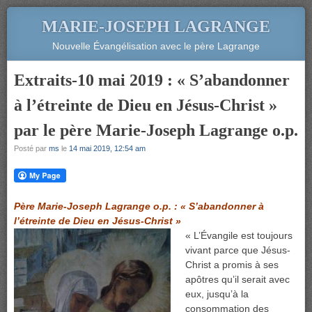
MARIE-JOSEPH LAGRANGE
Nouvelle Évangélisation avec le père Lagrange
Extraits-10 mai 2019 : « S’abandonner
à l’étreinte de Dieu en Jésus-Christ »
par le père Marie-Joseph Lagrange o.p.
Posté par
ms
le
14 mai 2019, 12:54 am
Père Marie-Joseph Lagrange o.p. : « S’abandonner à
l’étreinte de Dieu en Jésus-Christ »
« L’Évangile est toujours
vivant parce que Jésus-
Christ a promis à ses
apôtres qu’il serait avec
eux, jusqu’à la
consommation des