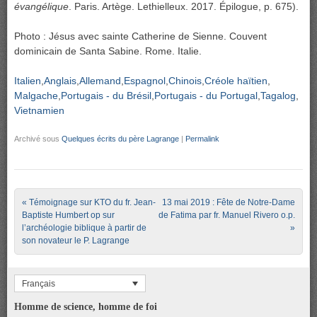
évangélique
. Paris. Artège. Lethielleux. 2017. Épilogue, p. 675).
Photo : Jésus avec sainte Catherine de Sienne. Couvent
dominicain de Santa Sabine. Rome. Italie.
Italien
Anglais
Allemand
Espagnol
Chinois
Créole haïtien
Malgache
Portugais - du Brésil
Portugais - du Portugal
Tagalog
Vietnamien
Archivé sous
Quelques écrits du père Lagrange
|
Permalink
Post navigation
«
Témoignage sur KTO du fr. Jean-
13 mai 2019 : Fête de Notre-Dame
Baptiste Humbert op sur
de Fatima par fr. Manuel Rivero o.p.
l’archéologie biblique à partir de
»
son novateur le P. Lagrange
Français
Homme de science, homme de foi